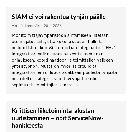
SIAM ei voi rakentua tyhjän päälle
Aki Lähteenmäki | 20.4.2026
Monitoimittajaympäristöön siirtymiseen liitetään
usein ajatus siitä, että kokonaisuuden hallinta
mahdollistuu, kun väliin tuodaan integraattori. Hyvä
integraattori voikin tuoda selkeyttä toiminnan
ohjaukseen, koordinaatioon ja toimittajien väliseen
yhteistyöhön. Mutta on myös asioita, joita
integraattori ei voi luoda asiakkaan puolesta tyhjästä:
määritellä strategisia suuntaviivoja tai solmia
sopimuksia toimittajien kanssa.
Kriittisen liiketoiminta-alustan
uudistaminen – opit ServiceNow-
hankkeesta