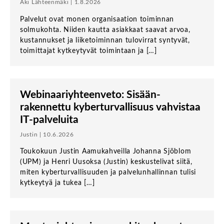
Aki Lähteenmäki | 1.8.2026
Palvelut ovat monen organisaation toiminnan
solmukohta. Niiden kautta asiakkaat saavat arvoa,
kustannukset ja liiketoiminnan tulovirrat syntyvät,
toimittajat kytkeytyvät toimintaan ja […]
Webinaari­­yhteenveto: Sisään­
rakennettu kyber­turvallisuus vahvistaa
IT-palveluita
Justin | 10.6.2026
Toukokuun Justin Aamukahveilla Johanna Sjöblom
(UPM) ja Henri Uusoksa (Justin) keskustelivat siitä,
miten kyberturvallisuuden ja palvelunhallinnan tulisi
kytkeytyä ja tukea […]