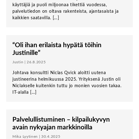
käyttäjiä ja puoli miljoonaa tikettiä vuodessa,
palvelutiedon on oltava rakenteista, ajantasaista ja
kaikkien saatavilla. […]
“Oli ihan erilaista hypätä töihin
Justinille”
Justin | 26.8.2025
Johtava konsultti Niclas Qvick aloitti uutena
justineerina helmikuussa 2025. Yrityksenä Justin oli
Niclakselle kuitenkin tuttu jo monien vuosien takaa.
IT-alalla […]
Palvelullistuminen – kilpailukyvyn
avain nykyajan markkinoilla
Mika Lyytinen | 30.4.2025