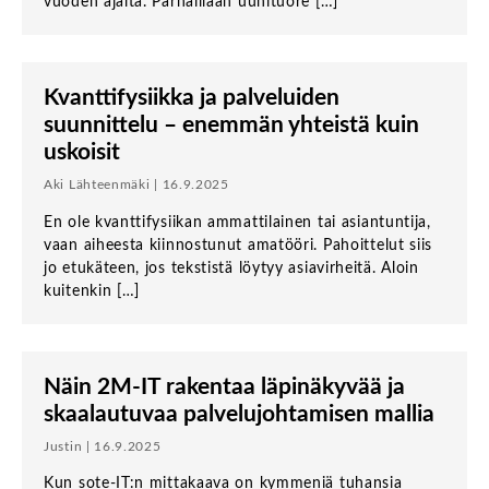
vuoden ajalta. Parhaillaan uunituore […]
Kvanttifysiikka ja palveluiden
suunnittelu – enemmän yhteistä kuin
uskoisit
Aki Lähteenmäki | 16.9.2025
En ole kvanttifysiikan ammattilainen tai asiantuntija,
vaan aiheesta kiinnostunut amatööri. Pahoittelut siis
jo etukäteen, jos tekstistä löytyy asiavirheitä. Aloin
kuitenkin […]
Näin 2M-IT rakentaa läpinäkyvää ja
skaalautuvaa palvelujohtamisen mallia
Justin | 16.9.2025
Kun sote-IT:n mittakaava on kymmeniä tuhansia