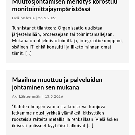
Muutosjohtamisen merkitys korostuu
monitoimittajaympäristössä
Heli Mehtälä | 26.5.2026
Tunnistanet tilanteen: Organisaatio uudistaa
järjestelmiään, prosessejaan tai toimintamallejaan.
Mukana on ohjelmistotoimittaja, integraatiokumppani,
sisäinen IT, ehkä konsultti ja liiketoiminnan omat
tiimit. […]
Maailma muuttuu ja palveluiden
johtaminen sen mukana
Aki Lähteenmäki | 13.5.2026
“Kahden hengen vaunuista koostuva, huojuva
letkamme nousi jyrkkää ylämäkeä, kitisyttäen
ruosteisia raiteita metallisilla renkaillaan. Vielä äsken
iloisesti pulisseet kyytiläiset alkoivat […]