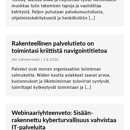
muokkaa työn tekemisen tapoja ja vauhdittaa
kehitystä. Paljon puhutaan palvelumuotoilusta,
ohjelmistokehityksestä ja henkilöstöön […]
Rakenteellinen palvelutieto on
toimintasi kriittistä navigointitietoa
Aki Lähteenmäki | 1.8.2026
Palvelut ovat monen organisaation toiminnan
solmukohta. Niiden kautta asiakkaat saavat arvoa,
kustannukset ja liiketoiminnan tulovirrat syntyvät,
toimittajat kytkeytyvät toimintaan ja […]
Webinaari­­yhteenveto: Sisään­
rakennettu kyber­turvallisuus vahvistaa
IT-palveluita