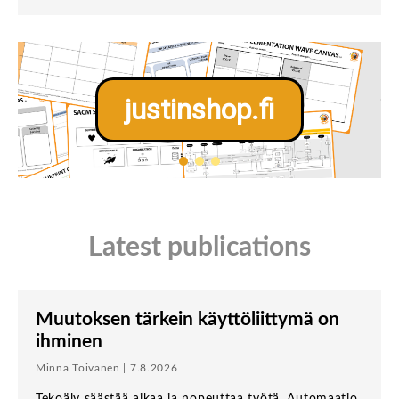
justinshop.fi
Latest publications
Muutoksen tärkein käyttöliittymä on
ihminen
Minna Toivanen | 7.8.2026
Tekoäly säästää aikaa ja nopeuttaa työtä. Automaatio