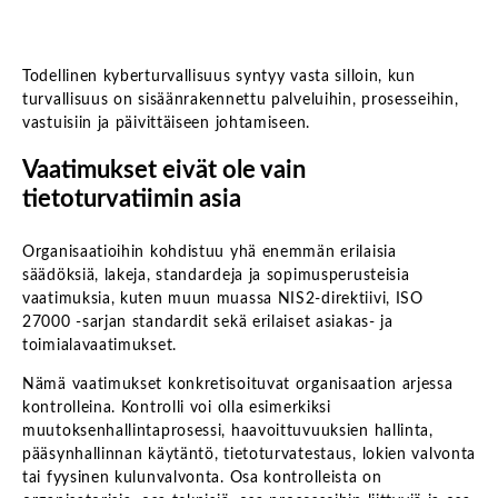
Todellinen kyberturvallisuus syntyy vasta silloin, kun
turvallisuus on sisäänrakennettu palveluihin, prosesseihin,
vastuisiin ja päivittäiseen johtamiseen.
Vaatimukset eivät ole vain
tietoturvatiimin asia
Organisaatioihin kohdistuu yhä enemmän erilaisia
säädöksiä, lakeja, standardeja ja sopimusperusteisia
vaatimuksia, kuten muun muassa NIS2-direktiivi, ISO
27000 -sarjan standardit sekä erilaiset asiakas- ja
toimialavaatimukset.
Nämä vaatimukset konkretisoituvat organisaation arjessa
kontrolleina. Kontrolli voi olla esimerkiksi
muutoksenhallintaprosessi, haavoittuvuuksien hallinta,
pääsynhallinnan käytäntö, tietoturvatestaus, lokien valvonta
tai fyysinen kulunvalvonta. Osa kontrolleista on