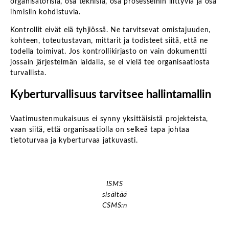
organisatorisia, osa teknisiä, osa prosesseihin liittyviä ja osa
ihmisiin kohdistuvia.
Kontrollit eivät elä tyhjiössä. Ne tarvitsevat omistajuuden,
kohteen, toteutustavan, mittarit ja todisteet siitä, että ne
todella toimivat. Jos kontrollikirjasto on vain dokumentti
jossain järjestelmän laidalla, se ei vielä tee organisaatiosta
turvallista.
Kyberturvallisuus tarvitsee hallintamallin
Vaatimustenmukaisuus ei synny yksittäisistä projekteista,
vaan siitä, että organisaatiolla on selkeä tapa johtaa
tietoturvaa ja kyberturvaa jatkuvasti.
ISMS
sisältää
CSMS:n