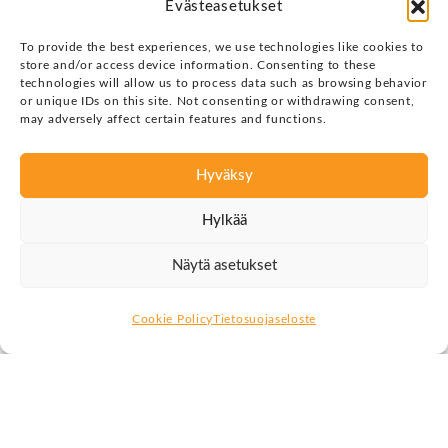
Sama koskee muutoksenhallintaa, riskienhallintaa,
Evästeasetukset
jatkuvuudenhallintaa, toimittajahallintaa ja monia muita
prosesseja. Jos näitä kehitetään erillisissä siiloissa, syntyy
To provide the best experiences, we use technologies like cookies to
store and/or access device information. Consenting to these
helposti päällekkäisyyttä, epäselviä vastuita ja aukkoja,
technologies will allow us to process data such as browsing behavior
joihin tärkeät asiat voivat pudota.
or unique IDs on this site. Not consenting or withdrawing consent,
may adversely affect certain features and functions.
Tietoturvanhallinnan
Hyväksy
ja palveluhallinnan
järjestelmät
Hylkää
menevät päällekkäin
mer
kittäviltä osin.
Näytä asetukset
Cookie Policy
Tietosuojaseloste
Parempi lähtökohta on nähdä kyberturvallisuus osana
palvelun laatua. Laadukas palvelu ei tarkoita vain sitä, että
palvelu toimii normaalitilanteessa. Sen pitää olla myös
turvallinen, hallittu, jäljitettävä, palautettavissa ja
vaatimusten mukainen koko elinkaarensa ajan.
Vastuunjako ratkaisee käytännön