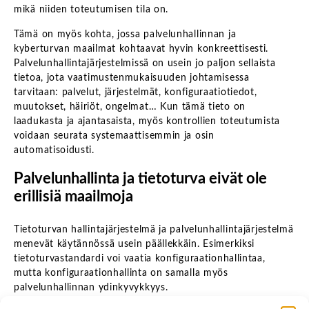
mikä niiden toteutumisen tila on.
Tämä on myös kohta, jossa palvelunhallinnan ja
kyberturvan maailmat kohtaavat hyvin konkreettisesti.
Palvelunhallintajärjestelmissä on usein jo paljon sellaista
tietoa, jota vaatimustenmukaisuuden johtamisessa
tarvitaan: palvelut, järjestelmät, konfiguraatiotiedot,
muutokset, häiriöt, ongelmat… Kun tämä tieto on
laadukasta ja ajantasaista, myös kontrollien toteutumista
voidaan seurata systemaattisemmin ja osin
automatisoidusti.
Palvelunhallinta ja tietoturva eivät ole
erillisiä maailmoja
Tietoturvan hallintajärjestelmä ja palvelunhallintajärjestelmä
menevät käytännössä usein päällekkäin. Esimerkiksi
tietoturvastandardi voi vaatia konfiguraationhallintaa,
mutta konfiguraationhallinta on samalla myös
palvelunhallinnan ydinkyvykkyys.