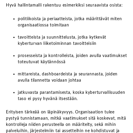
Hyvä hallintamalli rakentuu esimerkiksi seuraavista osista:
politiikoista ja periaatteista, jotka määrittävät miten
organisaatiossa toimitaan
tavoitteista ja suunnittelusta, jotka kytkevät
kyberturvan liiketoiminnan tavoitteisiin
prosesseista ja kontrolleista, joiden avulla vaatimukset
toteutuvat käytännössä
mittareista, dashboardeista ja seurannasta, joiden
avulla tilannetta voidaan johtaa
jatkuvasta parantamisesta, koska kyberturvallisuuden
taso ei pysy hyvänä itsestään.
Erityisen tärkeää on läpinäkyvyys. Organisaation tulee
pystyä tunnistamaan, mitkä vaatimukset sitä koskevat, mitä
kontrolleja niiden perusteella on määritelty, sekä mihin
palveluihin, järjestelmiin tai assetteihin ne kohdistuvat ja