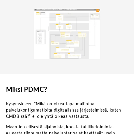
Miksi PDMC?
Kysymykseen ”Mikä on oikea tapa mallintaa
palvelukonfiguraatioita digitaalisissa järjestelmissä, kuten
CMDB:ssä?” ei ole yhtä oikeaa vastausta.
Maantieteellisestä sijainnista, koosta tai liiketoiminta-
alueesta riippumatta palveluntarjoajat käyttävät usein