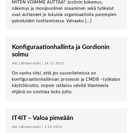
MITEN VOIMME AUTTAA? Justinin kokemus,
näkemys ja monipuolinen osaaminen sekä työkalut
ovat auttaneet jo lukuisia organisaatioita parempien
palveluiden tuottamisessa. Vaivaako […]
Konfiguraationhallinta ja Gordionin
solmu
Aki Lähteenmäki | 24.11.2015
On vanha vitsi, että jos suunnitelmissa on
konfiguraationhallinnan prosessin ja CMDB –työkalun
käyttöönotto, nopein ratkaisu selvitä tilanteesta
ehjänä on unohtaa koko juttu
IT4IT – Valoa pimeään
Aki Lähteenmäki | 3.10.2016