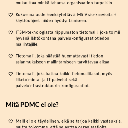
mukauttaa minkä tahansa organisaation tarpeisiin.
Kokoelma uudelleenkäytettäviä MS Visio-kaavioita +
käyttöohjeet niiden hyödyntämiseen.
ITSM-teknologiasta riippumaton tietomalli, joka toimii
hyvänä lähtökohtana palvelukonfiguraatiotiedon
mallintajille.
Tietomalli, joka säästää huomattavasti tiedon
asianmukaiseen mallintamiseen tarvittavaa aikaa
Tietomalli, joka kattaa kaikki tietomallitasot, myös
liiketoiminta- ja IT-palvelut sekä
palveluinfrastruktuurin konfiguraatiot.
Mitä PDMC ei ole?
Malli ei ole täydellinen, eikä se tarjoa kaikki vastauksia,
mutta toivomme, että se auttaa organisaatioita