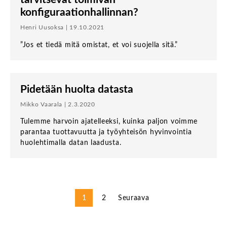
konfiguraationhallinnan?
Henri Uusoksa | 19.10.2021
”Jos et tiedä mitä omistat, et voi suojella sitä.”
Pidetään huolta datasta
Mikko Vaarala | 2.3.2020
Tulemme harvoin ajatelleeksi, kuinka paljon voimme
parantaa tuottavuutta ja työyhteisön hyvinvointia
huolehtimalla datan laadusta.
Posts
1
2
Seuraava
pagination