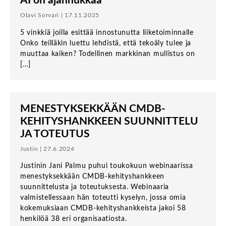
AI on ajanhukkaa
Olavi Sorvari | 17.11.2025
5 vinkkiä joilla esittää innostunutta liiketoiminnalle
Onko teilläkin luettu lehdistä, että tekoäly tulee ja
muuttaa kaiken? Todellinen markkinan mullistus on
[…]
MENESTYKSEKKÄÄN CMDB-
KEHITYSHANKKEEN SUUNNITTELU
JA TOTEUTUS
Justin | 27.6.2024
Justinin Jani Palmu puhui toukokuun webinaarissa
menestyksekkään CMDB-kehityshankkeen
suunnittelusta ja toteutuksesta. Webinaaria
valmistellessaan hän toteutti kyselyn, jossa omia
kokemuksiaan CMDB-kehityshankkeista jakoi 58
henkilöä 38 eri organisaatiosta.