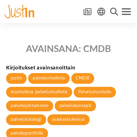
AVAINSANA:
CMDB
Kirjoitukset avainsanoittain
justin
palvelunhallinta
CMDB
muotoileva palvelunhallinta
Palvelumuotoilu
palvelujohtaminen
palvelukonsepti
palvelukatalogi
asiakaskokemus
palveluportfolio