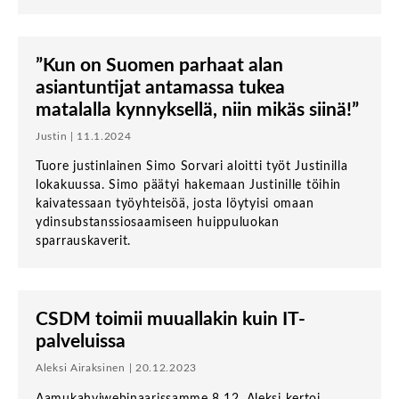
”Kun on Suomen parhaat alan
asiantuntijat antamassa tukea
matalalla kynnyksellä, niin mikäs siinä!”
Justin | 11.1.2024
Tuore justinlainen Simo Sorvari aloitti työt Justinilla
lokakuussa. Simo päätyi hakemaan Justinille töihin
kaivatessaan työyhteisöä, josta löytyisi omaan
ydinsubstanssiosaamiseen huippuluokan
sparrauskaverit.
CSDM toimii muuallakin kuin IT-
palveluissa
Aleksi Airaksinen | 20.12.2023
Aamukahviwebinaarissamme 8.12. Aleksi kertoi