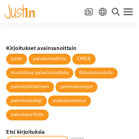
Kirjoitukset avainsanoittain
justin
palvelunhallinta
CMDB
muotoileva palvelunhallinta
Palvelumuotoilu
palvelujohtaminen
palvelukonsepti
palvelukatalogi
asiakaskokemus
palveluportfolio
Etsi kirjoituksia