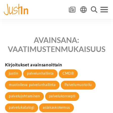
AVAINSANA:
VAATIMUSTENMUKAISUUS
Kirjoitukset avainsanoittain
justin
palvelunhallinta
CMDB
muotoileva palvelunhallinta
Palvelumuotoilu
palvelujohtaminen
palvelukonsepti
palvelukatalogi
asiakaskokemus