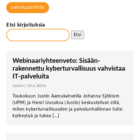
palveluportfolio
Etsi kirjoituksia
Etsi
Webinaari­­yhteenveto: Sisään­
rakennettu kyber­turvallisuus vahvistaa
IT-palveluita
Justin | 10.6.2026
Toukokuun Justin Aamukahveilla Johanna Sjöblom
(UPM) ja Henri Uusoksa (Justin) keskustelivat siitä,
miten kyberturvallisuuden ja palvelunhallinnan tulisi
kytkeytyä ja tukea […]