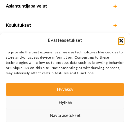
Asiantuntijapalvelut
Koulutukset
Evästeasetukset
To provide the best experiences, we use technologies like cookies to
store and/or access device information. Consenting to these
technologies will allow us to process data such as browsing behavior
or unique IDs on this site. Not consenting or withdrawing consent,
may adversely affect certain features and functions.
Hyväksy
Tietosuojaseloste
Hylkää
Copyright © 2026 Justin Group Oy. Kaikki oikeudet
pidätetään.
Näytä asetukset