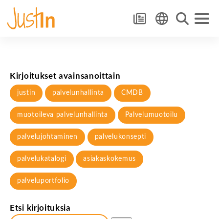
Kirjoitukset avainsanoittain
justin
palvelunhallinta
CMDB
muotoileva palvelunhallinta
Palvelumuotoilu
palvelujohtaminen
palvelukonsepti
palvelukatalogi
asiakaskokemus
palveluportfolio
Etsi kirjoituksia