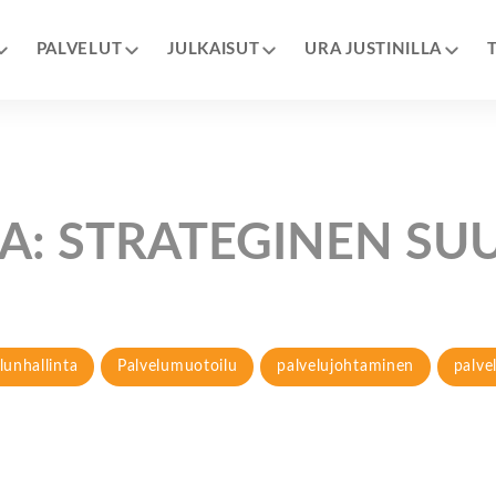
PALVELUT
JULKAISUT
URA JUSTINILLA
A:
STRATEGINEN SU
lunhallinta
Palvelumuotoilu
palvelujohtaminen
palve