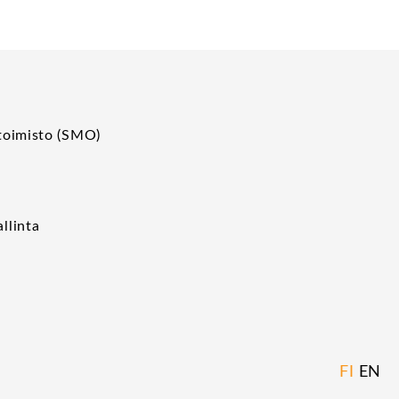
toimisto (SMO)
p
llinta
FI
EN