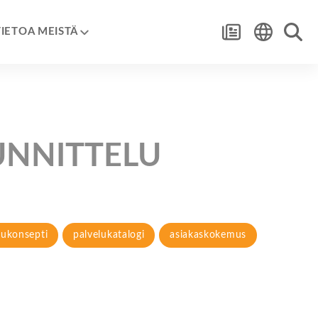
TIETOA MEISTÄ
UNNITTELU
lukonsepti
palvelukatalogi
asiakaskokemus