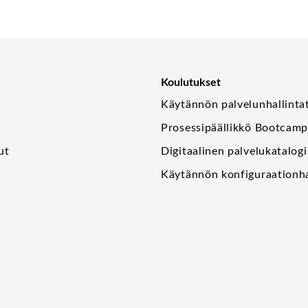
Koulutukset
Käytännön palvelunhallinta
Prosessipäällikkö Bootcam
ut
Digitaalinen palvelukatalogi
Käytännön konfiguraationha