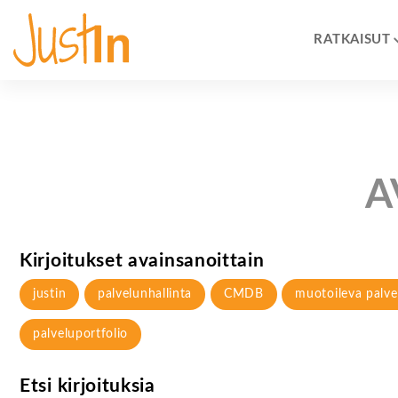
RATKAISUT
A
Kirjoitukset avainsanoittain
justin
palvelunhallinta
CMDB
muotoileva palve
palveluportfolio
Etsi kirjoituksia