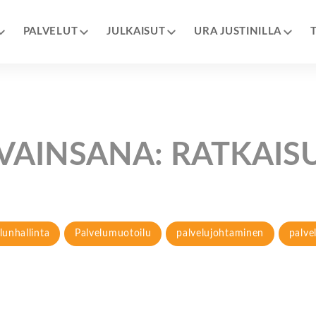
PALVELUT
JULKAISUT
URA JUSTINILLA
VAINSANA:
RATKAIS
lunhallinta
Palvelumuotoilu
palvelujohtaminen
palve