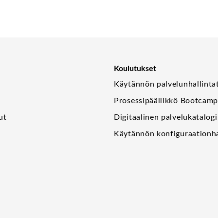
Koulutukset
Käytännön palvelunhallinta
Prosessipäällikkö Bootcam
ut
Digitaalinen palvelukatalogi
Käytännön konfiguraationha