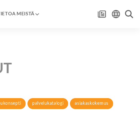
TIETOA MEISTÄ
UT
lukonsepti
palvelukatalogi
asiakaskokemus