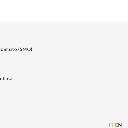
toimisto (SMO)
p
llinta
FI
EN