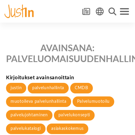
AVAINSANA:
PALVELUOMAISUUDENHALLI
Kirjoitukset avainsanoittain
justin
palvelunhallinta
CMDB
muotoileva palvelunhallinta
Palvelumuotoilu
palvelujohtaminen
palvelukonsepti
palvelukatalogi
asiakaskokemus