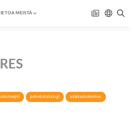
TIETOA MEISTÄ
RES
lukonsepti
palvelukatalogi
asiakaskokemus