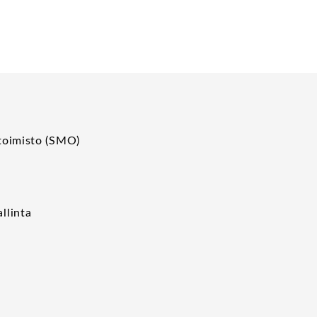
toimisto (SMO)
p
llinta