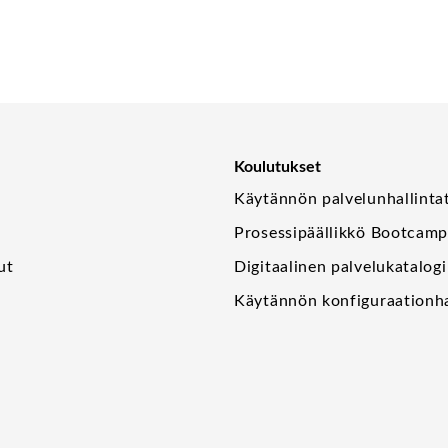
Koulutukset
Käytännön palvelunhallinta
Prosessipäällikkö Bootcam
ut
Digitaalinen palvelukatalogi
Käytännön konfiguraationha