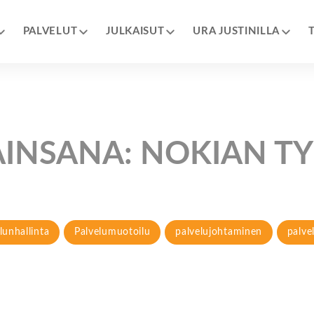
PALVELUT
JULKAISUT
URA JUSTINILLA
AINSANA:
NOKIAN TY
lunhallinta
Palvelumuotoilu
palvelujohtaminen
palve