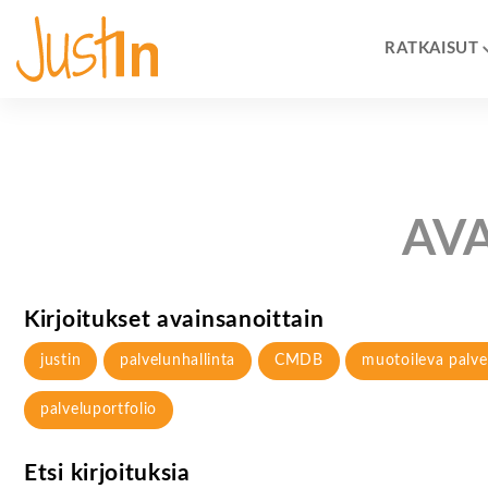
RATKAISUT
AV
Kirjoitukset avainsanoittain
justin
palvelunhallinta
CMDB
muotoileva palve
palveluportfolio
Etsi kirjoituksia