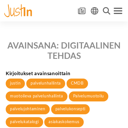
AVAINSANA:
DIGITAALINEN
TEHDAS
Kirjoitukset avainsanoittain
justin
palvelunhallinta
CMDB
muotoileva palvelunhallinta
Palvelumuotoilu
palvelujohtaminen
palvelukonsepti
palvelukatalogi
asiakaskokemus