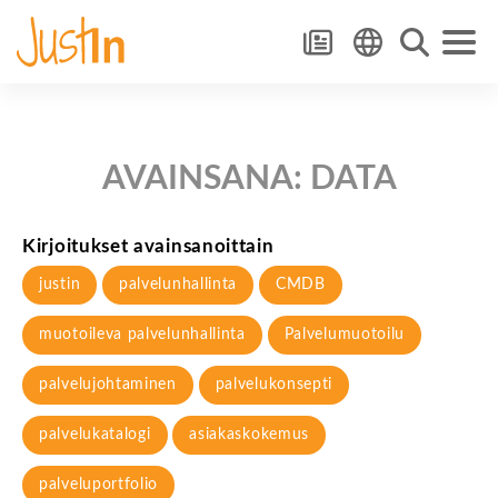
AVAINSANA:
DATA
Kirjoitukset avainsanoittain
justin
palvelunhallinta
CMDB
muotoileva palvelunhallinta
Palvelumuotoilu
palvelujohtaminen
palvelukonsepti
palvelukatalogi
asiakaskokemus
palveluportfolio