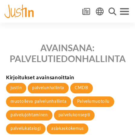
AVAINSANA:
PALVELUTIEDONHALLINTA
Kirjoitukset avainsanoittain
justin
palvelunhallinta
CMDB
muotoileva palvelunhallinta
Palvelumuotoilu
palvelujohtaminen
palvelukonsepti
palvelukatalogi
asiakaskokemus