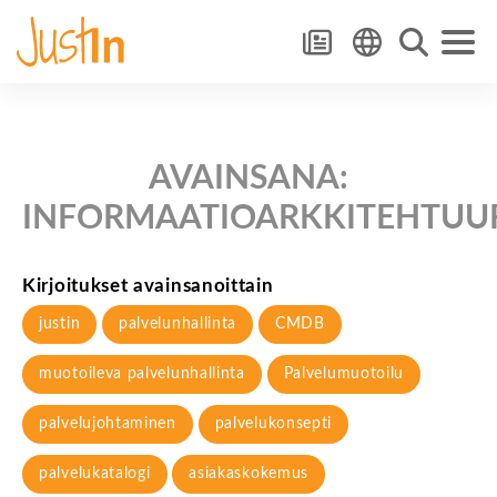
AVAINSANA:
INFORMAATIOARKKITEHTUU
Kirjoitukset avainsanoittain
justin
palvelunhallinta
CMDB
muotoileva palvelunhallinta
Palvelumuotoilu
palvelujohtaminen
palvelukonsepti
palvelukatalogi
asiakaskokemus