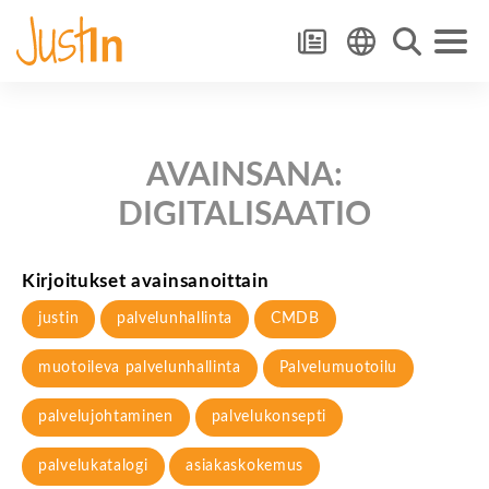
AVAINSANA:
DIGITALISAATIO
Kirjoitukset avainsanoittain
justin
palvelunhallinta
CMDB
muotoileva palvelunhallinta
Palvelumuotoilu
palvelujohtaminen
palvelukonsepti
palvelukatalogi
asiakaskokemus