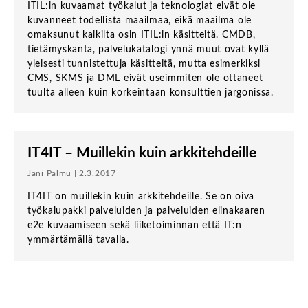
ITIL:in kuvaamat työkalut ja teknologiat eivät ole
kuvanneet todellista maailmaa, eikä maailma ole
omaksunut kaikilta osin ITIL:in käsitteitä. CMDB,
tietämyskanta, palvelukatalogi ynnä muut ovat kyllä
yleisesti tunnistettuja käsitteitä, mutta esimerkiksi
CMS, SKMS ja DML eivät useimmiten ole ottaneet
tuulta alleen kuin korkeintaan konsulttien jargonissa.
IT4IT – Muillekin kuin arkkitehdeille
Jani Palmu | 2.3.2017
IT4IT on muillekin kuin arkkitehdeille. Se on oiva
työkalupakki palveluiden ja palveluiden elinakaaren
e2e kuvaamiseen sekä liiketoiminnan että IT:n
ymmärtämällä tavalla.