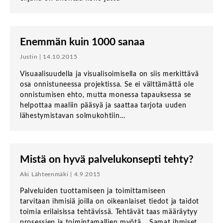
Enemmän kuin 1000 sanaa
Justin | 14.10.2015
Visuaalisuudella ja visualisoimisella on siis merkittävä
osa onnistuneessa projektissa. Se ei välttämättä ole
onnistumisen ehto, mutta monessa tapauksessa se
helpottaa maaliin pääsyä ja saattaa tarjota uuden
lähestymistavan solmukohtiin…
Mistä on hyvä palvelukonsepti tehty?
Aki Lähteenmäki | 4.9.2015
Palveluiden tuottamiseen ja toimittamiseen
tarvitaan ihmisiä joilla on oikeanlaiset tiedot ja taidot
toimia erilaisissa tehtävissä. Tehtävät taas määräytyy
prosessien ja toimintamallien myötä… Samat ihmiset