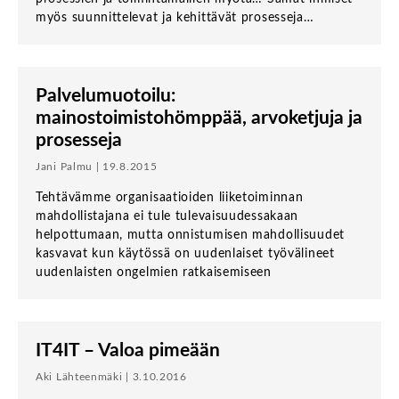
myös suunnittelevat ja kehittävät prosesseja…
Palvelumuotoilu:
mainostoimistohömppää, arvoketjuja ja
prosesseja
Jani Palmu | 19.8.2015
Tehtävämme organisaatioiden liiketoiminnan
mahdollistajana ei tule tulevaisuudessakaan
helpottumaan, mutta onnistumisen mahdollisuudet
kasvavat kun käytössä on uudenlaiset työvälineet
uudenlaisten ongelmien ratkaisemiseen
IT4IT – Valoa pimeään
Aki Lähteenmäki | 3.10.2016