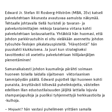
Edward Jr. Stefan III Rosberg-Hilström (MBA, 35v) katseli
palvelutehtaan ikkunasta avautuvaa aamuista näkymää.
Tehtaalle johtavalla tiellä huristeli jo tavaran- ja
palveluntoimittajien rekkoja tasaisena virtana kohti
palvelutehtaan lastausaluetta. Yhtäkkiä hän huomasi, että
johdon parkkiruutuihin ei oltu vieläkään asennettu johdon
työsuhde-Teslojen pikalatauspisteitä. ”Hävytöntä!” hän
puuskahti kiukkuisena. Ja juuri kun strategiseksi
tavoitteeksi oli asetettu palvelutehtaan hiilijalanjäljen
pienentäminen!
Samanaikaisesti johdon kuumalinja pärähti soimaan
huoneen toisella laidalla sijaitsevan viktoriaanisen
tammipöydän päällä. Edward pujotteli läpi huoneen kohti
punaista, ärsyttävästi kilisevää puhelinkojetta, väistellen
edellisen illan edustustilaisuuden jäljiltä lattialla lojuvia
shampanjapulloja ja puoliksi tyhjennettyjä herkkuastioita ja
-kulhoja.
–
Mnjooh!?
hän vastasi puhelimeen yrittäen samalla