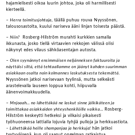
hajamielisesti oikoa luurin johtoa, joka oli harmillisesti
kierteellä.
–
Herra toimitusjohtaja
, täällä puhuu rouva Nyyssönen,
talousosastolta, kuului nariseva ääni linjan toisesta päästä.
–
Niin?
Rosberg-Hilström murahti kurkkien samalla
ikkunasta, josko tiellä virtaavien rekkojen välissä olisi
näkynyt edes vilaus sähköasentajan autosta.
–
Olen syynännyt ensimmäisen neljänneksen faktuuroita ja
näyttäisi siltä, että tehtaallamme on jäänyt kahden suurimman
asiakkaan osalta noin kolmannes laskutuksesta tekemättä.
Nyyssönen jatkoi narisevaan tyylinsä, mutta selkeästi
arastelevalla lauseen loppua kohti, hiipuvalla
äänenvoimakkuudella.
–
Mnjoaah… no lähettäkää ne laskut sinne jälkikäteen ja
toimittakaa asiakkaiden yhteyshenkilöille vaikka…
Rosberg-
Hilström keskeytti hetkeksi ja vilkaisi pikaisesti
työhuoneensa lattialla lojuvia tyhjiä pulloja ja herkkuastiota.
– Lähettäkää heille shampanjaa ja herkkuja!
hän jatkoi
tyytyväisenä, kun oli saanut ongelman ratkaistua.