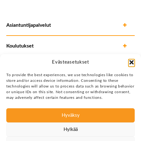
Asiantuntijapalvelut
Koulutukset
Evästeasetukset
To provide the best experiences, we use technologies like cookies to
store and/or access device information. Consenting to these
technologies will allow us to process data such as browsing behavior
or unique IDs on this site. Not consenting or withdrawing consent,
may adversely affect certain features and functions.
Hyväksy
Tietosuojaseloste
Hylkää
Copyright © 2026 Justin Group Oy. Kaikki oikeudet
pidätetään.