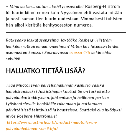
–
Minä soitan… soitan… kehitysosastolle!
Rosberg-Hilström
löi luurin kiinni ennen kuin Nyyssönen ehti vastata mitään
ja nosti saman tien luurin uudestaan. Vimmaisesti tuhisten
hän alkoi kierittää kehitysosaston numeroa.
Ratkeaako laskutusongelma, löytääkö Rosberg-Hilström
henkilön ratkaisemaan ongelman? Miten käy latauspisteiden
asennusten kanssa? Seuraavassa
osassa 4/5
sekin ehkä
selviää!
HALUATKO TIETÄÄ LISÄÄ?
Tilaa Muotoilevan palvelunhallinnan käsikirja vaikka
lomalukemiseksi JustinShopin kautta! Se on tarkoitettu
palveluiden kehityksen, johtamisen ja hallinnan parissa
työskenteleville henkilöille tukemaan ja auttamaan
päivittäisissä tehtävissä ja haasteissa. Saattaisi olla hyödyksi
myös Rosberg-Hilströmille!
https://www.justinshop.fi/product/muotoilevan-
palvelunhallinnan-kasikirja/