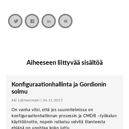
Aiheeseen liittyvää sisältöä
Konfiguraationhallinta ja Gordionin
solmu
Aki Lähteenmäki | 24.11.2015
On vanha vitsi, että jos suunnitelmissa on
konfiguraationhallinnan prosessin ja CMDB –työkalun
käyttöönotto, nopein ratkaisu selvitä tilanteesta
ehjänä on unohtaa koko juttu