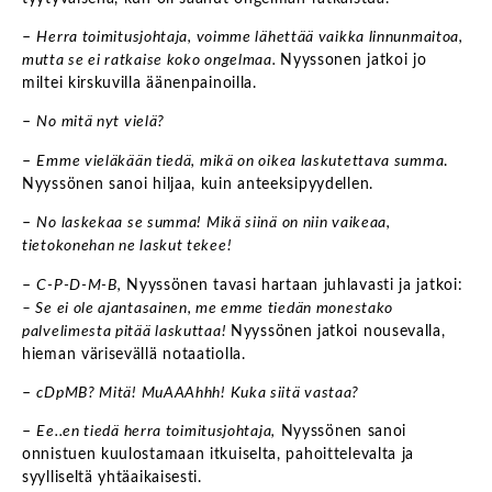
–
Herra toimitusjohtaja, voimme lähettää vaikka linnunmaitoa,
mutta se ei ratkaise koko ongelmaa.
Nyyssonen jatkoi jo
miltei kirskuvilla äänenpainoilla.
–
No mitä nyt vielä?
–
Emme vieläkään tiedä, mikä on oikea laskutettava summa
.
Nyyssönen sanoi hiljaa, kuin anteeksipyydellen.
–
No laskekaa se summa! Mikä siinä on niin vaikeaa,
tietokonehan ne laskut tekee!
–
C-P-D-M-B,
Nyyssönen tavasi hartaan juhlavasti ja jatkoi:
– Se ei ole ajantasainen, me emme tiedän monestako
palvelimesta pitää laskuttaa!
Nyyssönen jatkoi nousevalla,
hieman värisevällä notaatiolla.
–
cDpMB? Mitä! MuAAAhhh! Kuka siitä vastaa?
–
Ee..en tiedä herra toimitusjohtaja,
Nyyssönen sanoi
onnistuen kuulostamaan itkuiselta, pahoittelevalta ja
syylliseltä yhtäaikaisesti.