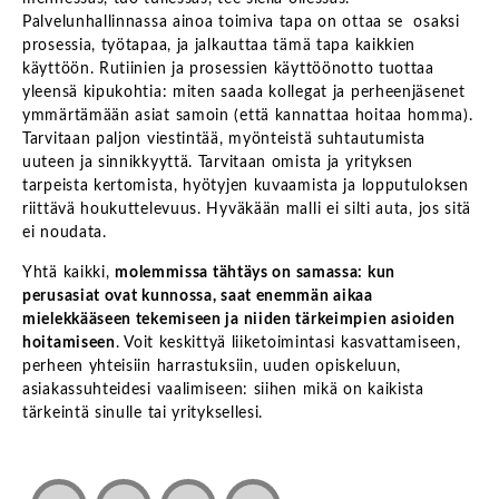
Palvelunhallinnassa ainoa toimiva tapa on ottaa se osaksi
prosessia, työtapaa, ja jalkauttaa tämä tapa kaikkien
käyttöön. Rutiinien ja prosessien käyttöönotto tuottaa
yleensä kipukohtia: miten saada kollegat ja perheenjäsenet
ymmärtämään asiat samoin (että kannattaa hoitaa homma).
Tarvitaan paljon viestintää, myönteistä suhtautumista
uuteen ja sinnikkyyttä. Tarvitaan omista ja yrityksen
tarpeista kertomista, hyötyjen kuvaamista ja lopputuloksen
riittävä houkuttelevuus. Hyväkään malli ei silti auta, jos sitä
ei noudata.
Yhtä kaikki,
molemmissa tähtäys on samassa: kun
perusasiat ovat kunnossa, saat enemmän aikaa
mielekkääseen tekemiseen ja niiden tärkeimpien asioiden
hoitamiseen
. Voit keskittyä liiketoimintasi kasvattamiseen,
perheen yhteisiin harrastuksiin, uuden opiskeluun,
asiakassuhteidesi vaalimiseen: siihen mikä on kaikista
tärkeintä sinulle tai yrityksellesi.