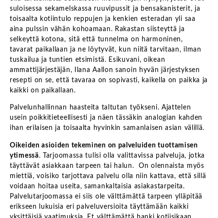
suloisessa sekamelskassa ruuvipussit ja bensakanisterit, ja
toisaalta kotiintulo reppujen ja kenkien esteradan yli saa
aina pulssin vähän kohoamaan. Rakastan siisteyttä ja
selkeyttä kotona, sitä että tunnelma on harmoninen,
tavarat paikallaan ja ne löytyvät, kun niitä tarvitaan, ilman
tuskailua ja tuntien etsimistä. Esikuvani, oikean
ammattijärjestäjän, Ilana Aallon sanoin hyvän järjestyksen
resepti on se, että tavaraa on sopivasti, kaikella on paikka ja
kaikki on paikallaan.
Palvelunhallinnan haasteita taltutan työkseni. Ajattelen
usein poikkitieteellisesti ja näen tässäkin analogian kahden
ihan erilaisen ja toisaalta hyvinkin samanlaisen asian välillä.
Oikeiden asioiden tekeminen on palveluiden tuottamisen
ytimessä
. Tarjoomassa tulisi olla valittavissa palveluja, jotka
täyttävät asiakkaan tarpeen tai halun. On olennaista myös
miettiä, voisiko tarjottava palvelu olla niin kattava, että sillä
voidaan hoitaa useita, samankaltaisia asiakastarpeita.
Palvelutarjoomassa ei siis ole välttämättä tarpeen ylläpitää
erikseen lukuisia eri palveluversioita täyttämään kaikki
yksittäisiä vaatimuksia. Et välttämättä hanki kotiisikaan