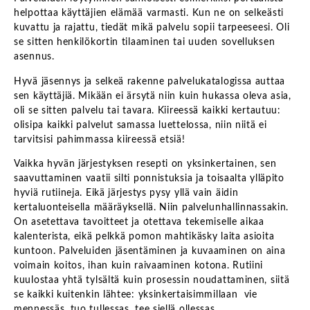
helpottaa käyttäjien elämää varmasti. Kun ne on selkeästi
kuvattu ja rajattu, tiedät mikä palvelu sopii tarpeeseesi. Oli
se sitten henkilökortin tilaaminen tai uuden sovelluksen
asennus.
Hyvä jäsennys ja selkeä rakenne palvelukatalogissa auttaa
sen käyttäjiä. Mikään ei ärsytä niin kuin hukassa oleva asia,
oli se sitten palvelu tai tavara. Kiireessä kaikki kertautuu:
olisipa kaikki palvelut samassa luettelossa, niin niitä ei
tarvitsisi pahimmassa kiireessä etsiä!
Vaikka hyvän järjestyksen resepti on yksinkertainen, sen
saavuttaminen vaatii silti ponnistuksia ja toisaalta ylläpito
hyviä rutiineja. Eikä järjestys pysy yllä vain äidin
kertaluonteisella määräyksellä. Niin palvelunhallinnassakin.
On asetettava tavoitteet ja otettava tekemiselle aikaa
kalenterista, eikä pelkkä pomon mahtikäsky laita asioita
kuntoon. Palveluiden jäsentäminen ja kuvaaminen on aina
voimain koitos, ihan kuin raivaaminen kotona. Rutiini
kuulostaa yhtä tylsältä kuin prosessin noudattaminen, siitä
se kaikki kuitenkin lähtee: yksinkertaisimmillaan vie
mennessäs, tuo tullessas, tee siellä ollessas.