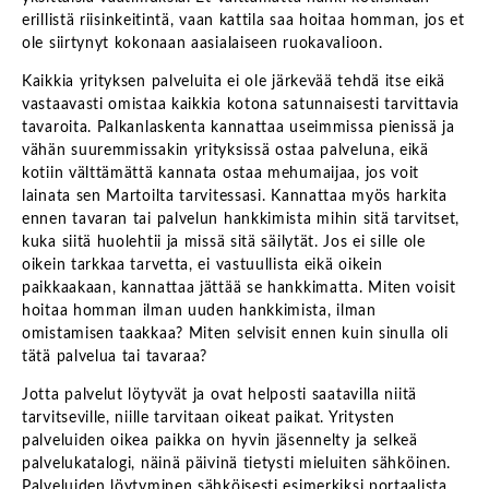
erillistä riisinkeitintä, vaan kattila saa hoitaa homman, jos et
ole siirtynyt kokonaan aasialaiseen ruokavalioon.
Kaikkia yrityksen palveluita ei ole järkevää tehdä itse eikä
vastaavasti omistaa kaikkia kotona satunnaisesti tarvittavia
tavaroita. Palkanlaskenta kannattaa useimmissa pienissä ja
vähän suuremmissakin yrityksissä ostaa palveluna, eikä
kotiin välttämättä kannata ostaa mehumaijaa, jos voit
lainata sen Martoilta tarvitessasi. Kannattaa myös harkita
ennen tavaran tai palvelun hankkimista mihin sitä tarvitset,
kuka siitä huolehtii ja missä sitä säilytät. Jos ei sille ole
oikein tarkkaa tarvetta, ei vastuullista eikä oikein
paikkaakaan, kannattaa jättää se hankkimatta. Miten voisit
hoitaa homman ilman uuden hankkimista, ilman
omistamisen taakkaa? Miten selvisit ennen kuin sinulla oli
tätä palvelua tai tavaraa?
Jotta palvelut löytyvät ja ovat helposti saatavilla niitä
tarvitseville, niille tarvitaan oikeat paikat. Yritysten
palveluiden oikea paikka on hyvin jäsennelty ja selkeä
palvelukatalogi, näinä päivinä tietysti mieluiten sähköinen.
Palveluiden löytyminen sähköisesti esimerkiksi portaalista