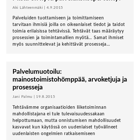
Aki Lähteenmäki | 4.9.2015
Palveluiden tuottamiseen ja toimittamiseen
tarvitaan ihmisiä joilla on oikeanlaiset tiedot ja taidot
toimia erilaisissa tehtävissä. Tehtävät taas määräytyy
prosessien ja toimintamallien myötä… Samat ihmiset
myös suunnittelevat ja kehittävät prosesseja…
Palvelumuotoilu:
mainostoimistohömppää, arvoketjuja ja
prosesseja
Jani Palmu | 19.8.2015
Tehtävämme organisaatioiden liiketoiminnan
mahdollistajana ei tule tulevaisuudessakaan
helpottumaan, mutta onnistumisen mahdollisuudet
kasvavat kun käytössä on uudenlaiset työvälineet
uudenlaisten ongelmien ratkaisemiseen