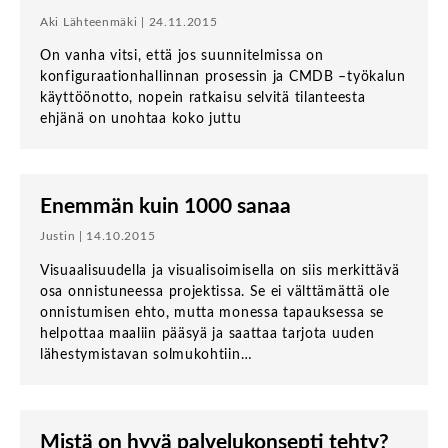
Aki Lähteenmäki | 24.11.2015
On vanha vitsi, että jos suunnitelmissa on
konfiguraationhallinnan prosessin ja CMDB –työkalun
käyttöönotto, nopein ratkaisu selvitä tilanteesta
ehjänä on unohtaa koko juttu
Enemmän kuin 1000 sanaa
Justin | 14.10.2015
Visuaalisuudella ja visualisoimisella on siis merkittävä
osa onnistuneessa projektissa. Se ei välttämättä ole
onnistumisen ehto, mutta monessa tapauksessa se
helpottaa maaliin pääsyä ja saattaa tarjota uuden
lähestymistavan solmukohtiin…
Mistä on hyvä palvelukonsepti tehty?