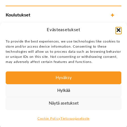
Koulutukset
Evästeasetukset
To provide the best experiences, we use technologies like cookies to
store and/or access device information. Consenting to these
technologies will allow us to process data such as browsing behavior
or unique IDs on this site. Not consenting or withdrawing consent,
may adversely affect certain features and functions.
Hyväksy
Tietosuojaseloste
Hylkää
Copyright © 2026 Justin Group Oy. Kaikki oikeudet
pidätetään.
Näytä asetukset
Cookie Policy
Tietosuojaseloste