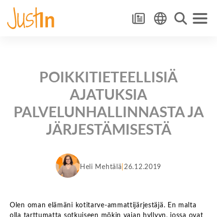
POIKKITIETEELLISIÄ
AJATUKSIA
PALVELUNHALLINNASTA JA
JÄRJESTÄMISESTÄ
Heli Mehtälä
26.12.2019
Olen oman elämäni kotitarve-ammattijärjestäjä. En malta
olla tarttumatta sotkuiseen mökin vajan hyllyyn, jossa ovat