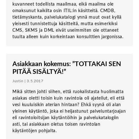
kuvanneet todellista maailmaa, eikä maailma ole
omaksunut kaikilta osin ITIL:in käsitteitä. CMDB,
tietämyskanta, palvelukatalogi ynnä muut ovat kyllä
yleisesti tunnistettuja käsitteitä, mutta esimerkiksi
CMS, SKMS ja DML eivät useimmiten ole ottaneet
tuulta alleen kuin korkeintaan konsulttien jargonissa.
Asiakkaan kokemus: ”TOTTAKAI SEN
PITÄÄ SISÄLTYÄ!”
Justin | 3.5.2017
Mikä sitten johti siihen, että ruokalistasta huolimatta
asiakas oletti toisin kuin ravintola oli ajatellut, eli että
vesi kuuluisikin aterian hintaan? Ehkä syynä oli alan
yleinen käytäntö, joka ei heijastunut palveluntarjoajan
eli ravintoloitsijan käytäntöihin ja palvelukatalogiin
asti, tai asiakkaan oletus toisen ravintolan
käytäntöjen pohjalta.