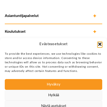
Asiantuntijapalvelut
Koulutukset
Evästeasetukset
To provide the best experiences, we use technologies like cookies to
store and/or access device information. Consenting to these
technologies will allow us to process data such as browsing behavior
or unique IDs on this site. Not consenting or withdrawing consent,
may adversely affect certain features and functions.
Hyväksy
Tietosuojaseloste
Hylkää
Copyright © 2026 Justin Group Oy. Kaikki oikeudet
pidätetään.
Näytä asetukset