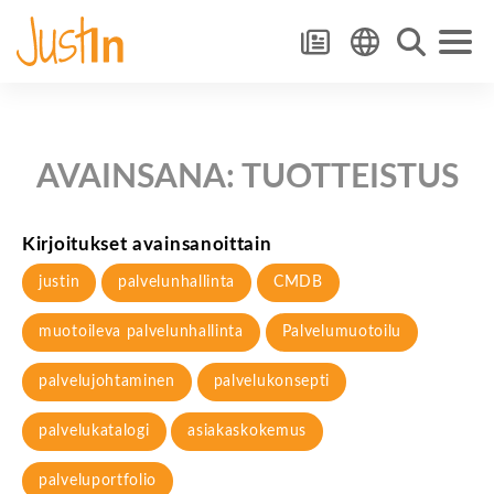
AVAINSANA:
TUOTTEISTUS
Kirjoitukset avainsanoittain
justin
palvelunhallinta
CMDB
muotoileva palvelunhallinta
Palvelumuotoilu
palvelujohtaminen
palvelukonsepti
palvelukatalogi
asiakaskokemus
palveluportfolio