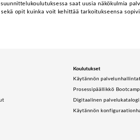
suunnittelukoulutuksessa saat uusia näkökulmia palv
 sekä opit kuinka voit kehittää tarkoitukseensa sopivi
Koulutukset
Käytännön palvelunhallinta
Prosessipäällikkö Bootcam
ut
Digitaalinen palvelukatalogi
Käytännön konfiguraationha