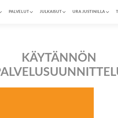
PALVELUT
JULKAISUT
URA JUSTINILLA
KÄYTÄNNÖN
PALVELUSUUNNITTEL