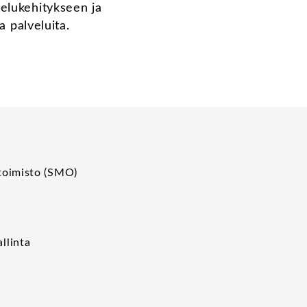
elukehitykseen ja
a palveluita.
toimisto (SMO)
p
llinta