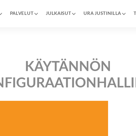
PALVELUT
JULKAISUT
URA JUSTINILLA
KÄYTÄNNÖN
FIGURAATIONHALL