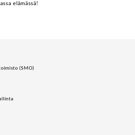
eassa elämässä!
toimisto (SMO)
p
llinta