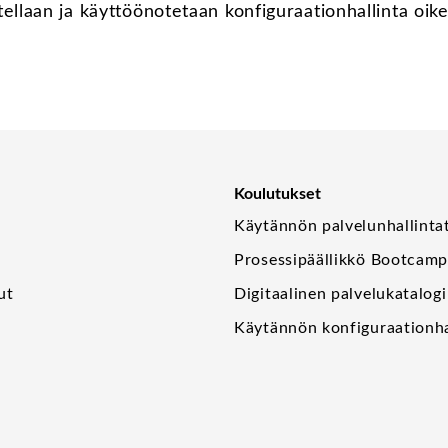
ellaan ja käyttöönotetaan konfiguraationhallinta oik
Koulutukset
Käytännön palvelunhallinta
Prosessipäällikkö Bootcam
ut
Digitaalinen palvelukatalogi
Käytännön konfiguraationha