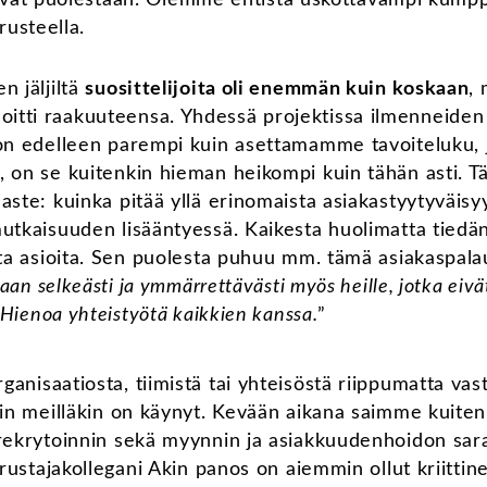
rusteella.
n jäljiltä
suosittelijoita oli enemmän kuin koskaan
,
tti raakuuteensa. Yhdessä projektissa ilmenneiden
on edelleen parempi kuin asettamamme tavoiteluku, 
, on se kuitenkin hieman heikompi kuin tähän asti. 
aste: kuinka pitää yllä erinomaista asiakastyytyväisy
utkaisuuden lisääntyessä. Kaikesta huolimatta tiedä
ita asioita. Sen puolesta puhuu mm. tämä asiakaspala
taan selkeästi ja ymmärrettävästi myös heille, jotka ei
. Hienoa yhteistyötä kaikkien kanssa.
”
ganisaatiosta, tiimistä tai yhteisöstä riippumatta vast
iin meilläkin on käynyt. Kevään aikana saimme kuitenk
rekrytoinnin sekä myynnin ja asiakkuudenhoidon saral
erustajakollegani Akin panos on aiemmin ollut kriittin