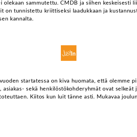
i olekaan sammutettu. CMDB ja siihen keskeisesti liitt
it on tunnistettu kriittiseksi laadukkaan ja kustann
isen kannalta.
uoden startatessa on kiva huomata, että olemme pis
, asiakas- sekä henkilöstökohderyhmät ovat selkeät 
oteuttaen. Kiitos kun luit tänne asti. Mukavaa joulu