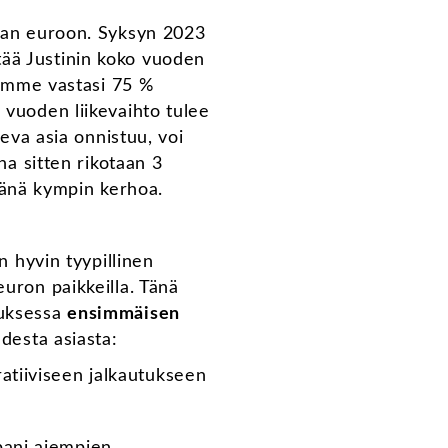
aan euroon. Syksyn 2023
ttää Justinin koko vuoden
tamme vastasi 75 %
vuoden liikevaihto tulee
eva asia onnistuu, voi
a sitten rikotaan 3
mpänä kympin kerhoa.
 hyvin tyypillinen
uron paikkeilla. Tänä
auksessa
ensimmäisen
desta asiasta:
tiiviseen jalkautukseen
pani aiempien