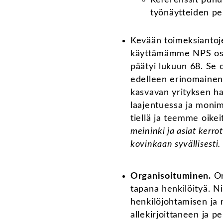
työnäytteiden pe
Kevään toimeksiantoje
käyttämämme NPS osoi
päätyi lukuun 68. Se 
edelleen erinomainen
kasvavan yrityksen ha
laajentuessa ja monim
tiellä ja teemme oike
meininki ja asiat kerro
kovinkaan syvällisesti
Organisoituminen.
Or
tapana henkilöityä. N
henkilöjohtamisen ja 
allekirjoittaneen ja p