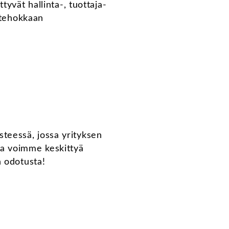
yvät hallinta-, tuottaja-
ustehokkaan
teessä, jossa yrityksen
ja voimme keskittyä
n odotusta!