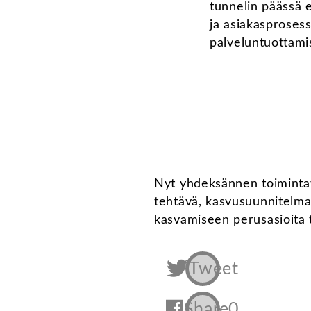
tunnelin päässä e
ja asiakasprosess
palveluntuottam
Nyt yhdeksännen toimintav
tehtävä, kasvusuunnitelma
kasvamiseen perusasioita t
Tweet
Share
0