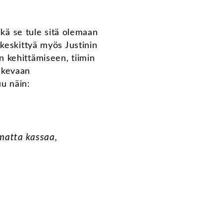
ikä se tule sitä olemaan
 keskittyä myös Justinin
 kehittämiseen, tiimin
ukevaan
u näin:
matta kassaa,