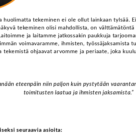
a huolimatta tekeminen ei ole ollut lainkaan tylsää. E
näkyvä tekeminen olisi mahdollista, on välttämätöntä
Laitoimme ja laitamme jatkossakin paukkuja tarjooman
eimmän voimavaramme, ihmisten, työssäjaksamista t
a tekemistä ohjaavat arvomme ja periaate, joka kuulu
nään eteenpäin niin paljon kuin pystytään vaaranta
toimitusten laatua ja ihmisten jaksamista.”
iseksi seuraavia asioita: