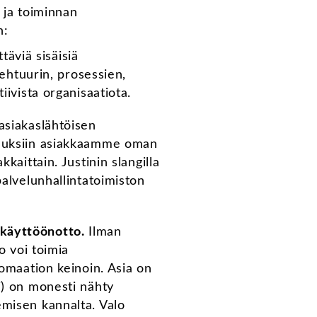
 ja toiminnan
n:
täviä sisäisiä
tehtuurin, prosessien,
tiivista organisaatiota.
asiakaslähtöisen
imuksiin asiakkaamme oman
kaittain. Justinin slangilla
palvelunhallintatoimiston
 käyttöönotto.
Ilman
o voi toimia
tomaation keinoin. Asia on
i) on monesti nähty
emisen kannalta. Valo