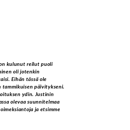
on kulunut reilut puoli
inen oli jotenkin
taisi. Eihän tässä ole
n tammikuisen päivitykseni.
joituksen ydin. Justinin
massa olevaa suunnitelmaa
toimeksiantoja ja etsimme