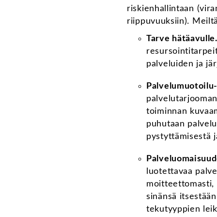
riskienhallintaan (vi
riippuvuuksiin). Meil
Tarve hätäavulle
resursointitarpei
palveluiden ja jä
Palvelumuotoilu-
palvelutarjooman
toiminnan kuvaami
puhutaan palvelus
pystyttämisestä 
Palveluomaisuud
luotettavaa palve
moitteettomasti, 
sinänsä itsestää
tekutyyppien lei