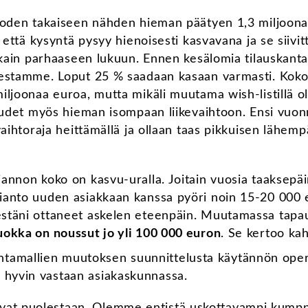
oden takaiseen nähden hieman päätyen 1,3 miljoon
 että kysyntä pysyy hienoisesti kasvavana ja se siivi
ikain parhaaseen lukuun. Ennen kesälomia tilauskan
estamme. Loput 25 % saadaan kasaan varmasti. Koko 
ljoonaa euroa, mutta mikäli muutama wish-listillä ol
uudet myös hieman isompaan liikevaihtoon. Ensi vuonn
vaihtoraja heittämällä ja ollaan taas pikkuisen lähe
nnon koko on kasvu-uralla. Joitain vuosia taaksepäin
anto uuden asiakkaan kanssa pyöri noin 15-20 000 e
stäni ottaneet askelen eteenpäin. Muutamassa tap
okka on noussut jo yli 100 000 euron
. Se kertoo kah
tamallien muutoksen suunnittelusta käytännön opera
u hyvin vastaan asiakaskunnassa.
uvat puolestaan. Olemme entistä uskottavampi kump