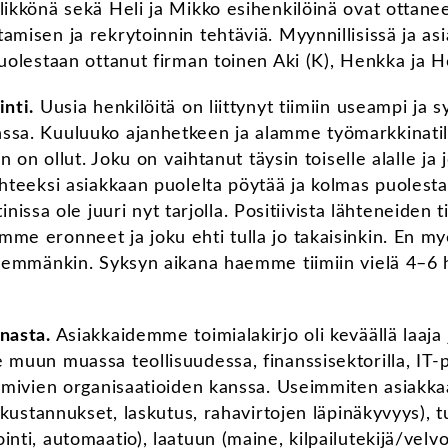
likkönä sekä Heli ja Mikko esihenkilöinä ovat ottane
amisen ja rekrytoinnin tehtäviä. Myynnillisissä ja as
uolestaan ottanut firman toinen Aki (K), Henkka ja He
inti.
Uusia henkilöitä on liittynyt tiimiin useampi ja 
ssa. Kuuluuko ajanhetkeen ja alamme työmarkkinatil
in on ollut. Joku on vaihtanut täysin toiselle alalle j
ihteeksi asiakkaan puolelta pöytää ja kolmas puolest
stinissa ole juuri nyt tarjolla. Positiivista lähteneiden 
me eronneet ja joku ehti tulla jo takaisinkin. En myö
enemmänkin. Syksyn aikana haemme tiimiin vielä 4–6 h
nasta.
Asiakkaidemme toimialakirjo oli keväällä laaja 
 muun muassa teollisuudessa, finanssisektorilla, IT-p
oimivien organisaatioiden kanssa. Useimmiten asiakka
 (kustannukset, laskutus, rahavirtojen läpinäkyvyys),
nti, automaatio), laatuun (maine, kilpailutekijä/velvol