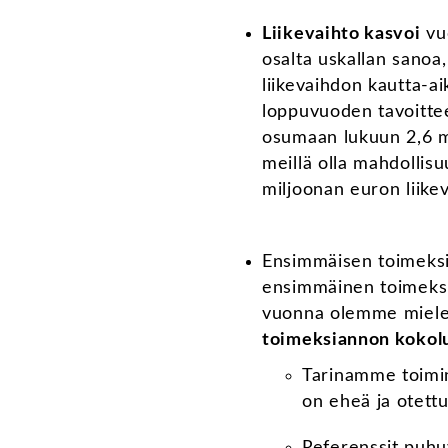
Liikevaihto kasvoi
vu
osalta uskallan sanoa,
liikevaihdon kautta-a
loppuvuoden tavoitte
osumaan lukuun 2,6 mi
meillä olla mahdollis
miljoonan euron liike
Ensimmäisen toimeksia
ensimmäinen toimeksi
vuonna olemme miele
toimeksiannon kokolu
Tarinamme toimin
on eheä ja otett
Referenssit puh