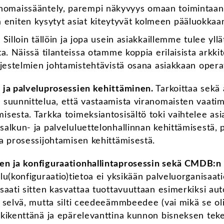
ranomaissääntely, parempi näkyvyys omaan toimintaan
tä eniten kysytyt asiat kiteytyvät kolmeen pääluokkaa
.
Silloin tällöin ja jopa usein asiakkaillemme tulee yllät
ta. Näissä tilanteissa otamme koppia erilaisista arkki
rjestelmien johtamistehtävistä osana asiakkaan opera
 ja palveluprosessien kehittäminen.
Tarkoittaa sekä 
 suunnittelua, että vastaamista viranomaisten vaat
sesta. Tarkka toimeksiantosisältö toki vaihtelee asiak
alkun- ja palveluluettelonhallinnan kehittämisestä, 
ja prosessijohtamisen kehittämisestä.
en ja konfiguraationhallintaprosessin sekä CMDB:n
lu(konfiguraatio)tietoa ei yksikään palveluorganisaati
saati sitten kasvattaa tuottavuuttaan esimerkiksi au
n selvä, mutta silti ceedeeämmbeedee (vai mikä se ol
kkikenttänä ja epärelevanttina kunnon bisneksen tek