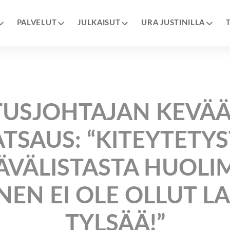
PALVELUT
JULKAISUT
URA JUSTINILLA
TUSJOHTAJAN KEVÄÄ
TSAUS: “KITEYTETY
ÄVÄLISTASTA HUOLI
NEN EI OLE OLLUT L
TYLSÄÄ!”