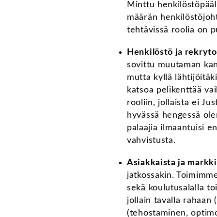
Minttu henkilöstöpääl
määrän henkilöstöjoht
tehtävissä roolia on p
Henkilöstö ja rekryto
sovittu muutaman kan
mutta kyllä lähtijöitäk
katsoa pelikenttää va
rooliin, jollaista ei Ju
hyvässä hengessä olem
palaajia ilmaantuisi 
vahvistusta.
Asiakkaista ja markki
jatkossakin. Toimimme
sekä koulutusalalla t
jollain tavalla rahaan
(tehostaminen, optimoi