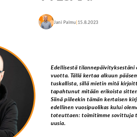
Jani Palmu
15.8.2023
Edellisestä tilannepäivityksestäni 
vuotta. Tällä kertaa alkuun pääsem
tuskallista, sillä mietin mitä kirjoit
tapahtunut mitään erikoista sitte
Siinä piileekin tämän kertaisen kir
edellinen vuosipuolikas kului ole
toteuttaen: toimitimme sovittuja 
uusia.