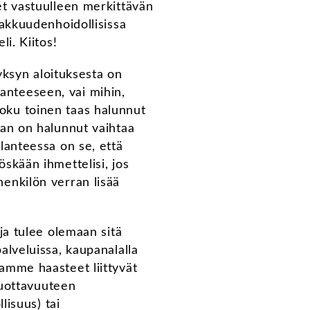
et vastuulleen merkittävän
iakkuudenhoidollisissa
li. Kiitos!
syksyn aloituksesta on
anteeseen, vai mihin,
a joku toinen taas halunnut
aan on halunnut vaihtaa
tilanteessa on se, että
skään ihmettelisi, jos
enkilön verran lisää
ja tulee olemaan sitä
alveluissa, kaupanalalla
amme haasteet liittyvät
 tuottavuuteen
lisuus) tai