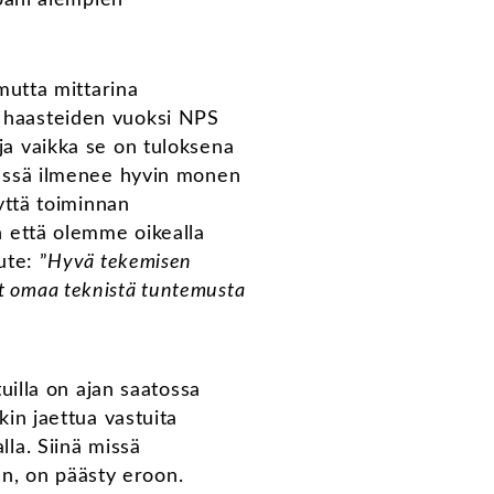
 mutta mittarina
 haasteiden vuoksi NPS
ja vaikka se on tuloksena
Tässä ilmenee hyvin monen
yttä toiminnan
n että olemme oikealla
ute: ”
Hyvä tekemisen
vät omaa teknistä tuntemusta
uilla on ajan saatossa
in jaettua vastuita
la. Siinä missä
en, on päästy eroon.