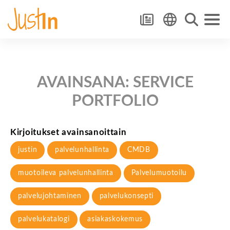
AVAINSANA:
SERVICE
PORTFOLIO
Kirjoitukset avainsanoittain
justin
palvelunhallinta
CMDB
muotoileva palvelunhallinta
Palvelumuotoilu
palvelujohtaminen
palvelukonsepti
palvelukatalogi
asiakaskokemus