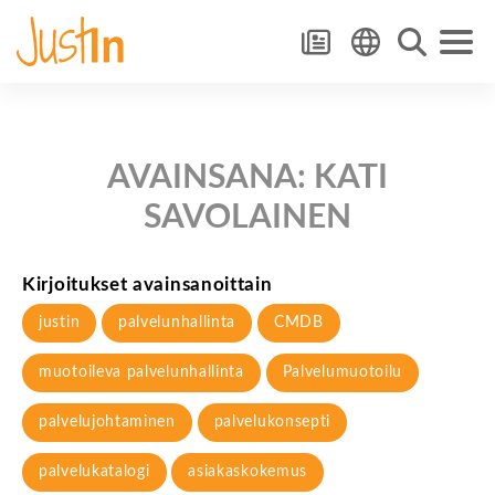
AVAINSANA:
KATI
SAVOLAINEN
Kirjoitukset avainsanoittain
justin
palvelunhallinta
CMDB
muotoileva palvelunhallinta
Palvelumuotoilu
palvelujohtaminen
palvelukonsepti
palvelukatalogi
asiakaskokemus