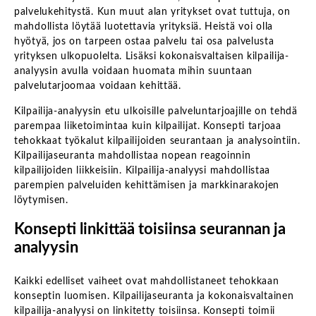
palvelukehitystä. Kun muut alan yritykset ovat tuttuja, on
mahdollista löytää luotettavia yrityksiä. Heistä voi olla
hyötyä, jos on tarpeen ostaa palvelu tai osa palvelusta
yrityksen ulkopuolelta. Lisäksi kokonaisvaltaisen kilpailija-
analyysin avulla voidaan huomata mihin suuntaan
palvelutarjoomaa voidaan kehittää.
Kilpailija-analyysin etu ulkoisille palveluntarjoajille on tehdä
parempaa liiketoimintaa kuin kilpailijat. Konsepti tarjoaa
tehokkaat työkalut kilpailijoiden seurantaan ja analysointiin.
Kilpailijaseuranta mahdollistaa nopean reagoinnin
kilpailijoiden liikkeisiin. Kilpailija-analyysi mahdollistaa
parempien palveluiden kehittämisen ja markkinarakojen
löytymisen.
Konsepti linkittää toisiinsa seurannan ja
analyysin
Kaikki edelliset vaiheet ovat mahdollistaneet tehokkaan
konseptin luomisen. Kilpailijaseuranta ja kokonaisvaltainen
kilpailija-analyysi on linkitetty toisiinsa. Konsepti toimii