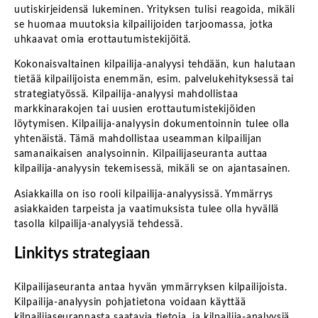
uutiskirjeidensä lukeminen. Yrityksen tulisi reagoida, mikäli
se huomaa muutoksia kilpailijoiden tarjoomassa, jotka
uhkaavat omia erottautumistekijöitä.
Kokonaisvaltainen kilpailija-analyysi tehdään, kun halutaan
tietää kilpailijoista enemmän, esim. palvelukehityksessä tai
strategiatyössä. Kilpailija-analyysi mahdollistaa
markkinarakojen tai uusien erottautumistekijöiden
löytymisen. Kilpailija-analyysin dokumentoinnin tulee olla
yhtenäistä. Tämä mahdollistaa useamman kilpailijan
samanaikaisen analysoinnin. Kilpailijaseuranta auttaa
kilpailija-analyysin tekemisessä, mikäli se on ajantasainen.
Asiakkailla on iso rooli kilpailija-analyysissä. Ymmärrys
asiakkaiden tarpeista ja vaatimuksista tulee olla hyvällä
tasolla kilpailija-analyysiä tehdessä.
Linkitys strategiaan
Kilpailijaseuranta antaa hyvän ymmärryksen kilpailijoista.
Kilpailija-analyysin pohjatietona voidaan käyttää
kilpailijaseurannasta saatavia tietoja, ja kilpailija-analyysiä