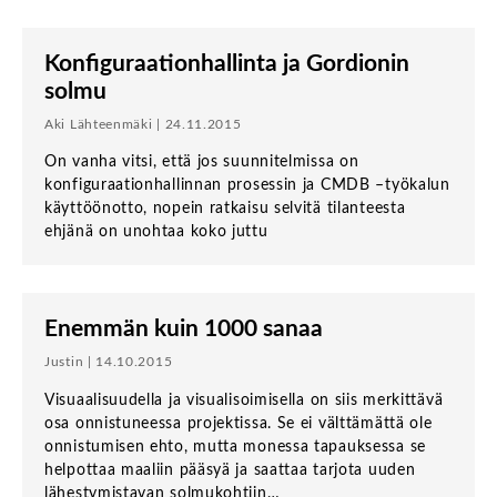
Konfiguraationhallinta ja Gordionin
solmu
Aki Lähteenmäki | 24.11.2015
On vanha vitsi, että jos suunnitelmissa on
konfiguraationhallinnan prosessin ja CMDB –työkalun
käyttöönotto, nopein ratkaisu selvitä tilanteesta
ehjänä on unohtaa koko juttu
Enemmän kuin 1000 sanaa
Justin | 14.10.2015
Visuaalisuudella ja visualisoimisella on siis merkittävä
osa onnistuneessa projektissa. Se ei välttämättä ole
onnistumisen ehto, mutta monessa tapauksessa se
helpottaa maaliin pääsyä ja saattaa tarjota uuden
lähestymistavan solmukohtiin…