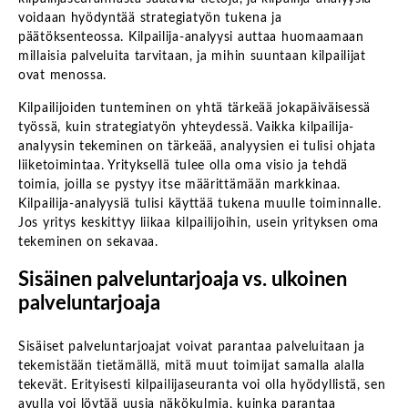
voidaan hyödyntää strategiatyön tukena ja
päätöksenteossa. Kilpailija-analyysi auttaa huomaamaan
millaisia palveluita tarvitaan, ja mihin suuntaan kilpailijat
ovat menossa.
Kilpailijoiden tunteminen on yhtä tärkeää jokapäiväisessä
työssä, kuin strategiatyön yhteydessä. Vaikka kilpailija-
analyysin tekeminen on tärkeää, analyysien ei tulisi ohjata
liiketoimintaa. Yrityksellä tulee olla oma visio ja tehdä
toimia, joilla se pystyy itse määrittämään markkinaa.
Kilpailija-analyysiä tulisi käyttää tukena muulle toiminnalle.
Jos yritys keskittyy liikaa kilpailijoihin, usein yrityksen oma
tekeminen on sekavaa.
Sisäinen palveluntarjoaja vs. ulkoinen
palveluntarjoaja
Sisäiset palveluntarjoajat voivat parantaa palveluitaan ja
tekemistään tietämällä, mitä muut toimijat samalla alalla
tekevät. Erityisesti kilpailijaseuranta voi olla hyödyllistä, sen
avulla voi löytää uusia näkökulmia, kuinka parantaa