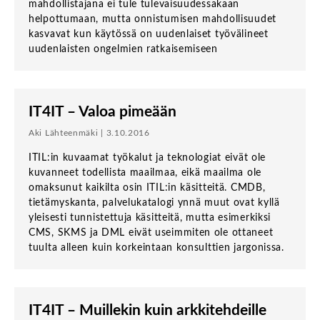
mahdollistajana ei tule tulevaisuudessakaan
helpottumaan, mutta onnistumisen mahdollisuudet
kasvavat kun käytössä on uudenlaiset työvälineet
uudenlaisten ongelmien ratkaisemiseen
IT4IT – Valoa pimeään
Aki Lähteenmäki | 3.10.2016
ITIL:in kuvaamat työkalut ja teknologiat eivät ole
kuvanneet todellista maailmaa, eikä maailma ole
omaksunut kaikilta osin ITIL:in käsitteitä. CMDB,
tietämyskanta, palvelukatalogi ynnä muut ovat kyllä
yleisesti tunnistettuja käsitteitä, mutta esimerkiksi
CMS, SKMS ja DML eivät useimmiten ole ottaneet
tuulta alleen kuin korkeintaan konsulttien jargonissa.
IT4IT – Muillekin kuin arkkitehdeille