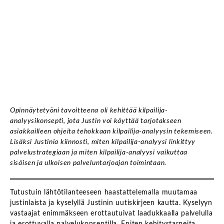
Opinnäytetyöni tavoitteena oli kehittää kilpailija-
analyysikonsepti, jota Justin voi käyttää tarjotakseen
asiakkailleen ohjeita tehokkaan kilpailija-analyysin tekemiseen.
Lisäksi Justinia kiinnosti, miten kilpailija-analyysi linkittyy
palvelustrategiaan ja miten kilpailija-analyysi vaikuttaa
sisäisen ja ulkoisen palveluntarjoajan toimintaan.
Tutustuin lähtötilanteeseen haastattelemalla muutamaa
justinlaista ja kyselyllä Justinin uutiskirjeen kautta. Kyselyyn
vastaajat enimmäkseen erottautuivat laadukkaalla palvelulla
ja erottuvalla palvelukonseptilla. Eniten kehitystarpeita