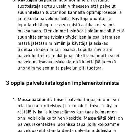
Käyttäjän tarpeiden huomioiminen:
Paatunut
tuotteistaja sortuu usein virheeseen että palvelut
suunnitellaan tuotannon kannalta optimiprosesseilla
ja tiukoilla palvelumalleilla. Käyttäjä unohtuu ja
lopulta ehkä jopa se arvo mistä asiakas oli valmis
maksamaan. Etenkin me insinöörit pidämme siitä että
suunnittelemme (yksin) täydellisen ja osallistamisen
määrä jätetään minimiin ja käyttäjä ja asiakas
pidetään käden mitan päässä. Lopulta meillä on
palveluluettelo ja ehkä jopa sähköisenä mutta se ei
palvele maksavaa asiakasta eikä käyttäjää ja ehkä
unohdimme sen mitä palvelun piti tuottaa.
3 oppia palvelukatalogien implementoinnista
Massaräätälöinti:
toisen palveluntarjoajan onni voi
olla tiukka tuotteistus ja fokusointi, toisella täysin
räätälöity kallis luksuselämys kun taas kolmannen
onni voisi olla kultainen keskitie. Massaräätälöinti on
palvelurakenteiden luonnissa tapa, jolla kokoamme
palvelupaketit standardeista palvelumoduleista ja