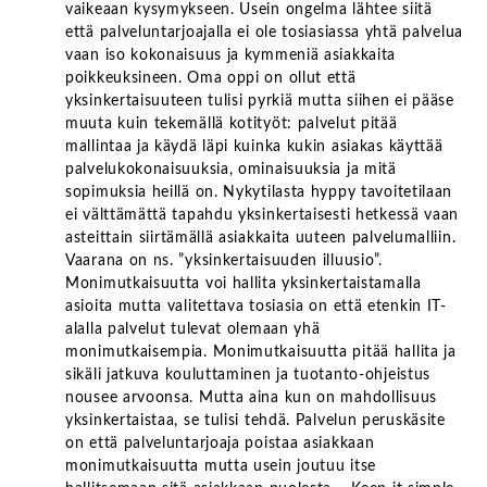
vaikeaan kysymykseen. Usein ongelma lähtee siitä
että palveluntarjoajalla ei ole tosiasiassa yhtä palvelua
vaan iso kokonaisuus ja kymmeniä asiakkaita
poikkeuksineen. Oma oppi on ollut että
yksinkertaisuuteen tulisi pyrkiä mutta siihen ei pääse
muuta kuin tekemällä kotityöt: palvelut pitää
mallintaa ja käydä läpi kuinka kukin asiakas käyttää
palvelukokonaisuuksia, ominaisuuksia ja mitä
sopimuksia heillä on. Nykytilasta hyppy tavoitetilaan
ei välttämättä tapahdu yksinkertaisesti hetkessä vaan
asteittain siirtämällä asiakkaita uuteen palvelumalliin.
Vaarana on ns. ”yksinkertaisuuden illuusio”.
Monimutkaisuutta voi hallita yksinkertaistamalla
asioita mutta valitettava tosiasia on että etenkin IT-
alalla palvelut tulevat olemaan yhä
monimutkaisempia. Monimutkaisuutta pitää hallita ja
sikäli jatkuva kouluttaminen ja tuotanto-ohjeistus
nousee arvoonsa. Mutta aina kun on mahdollisuus
yksinkertaistaa, se tulisi tehdä. Palvelun peruskäsite
on että palveluntarjoaja poistaa asiakkaan
monimutkaisuutta mutta usein joutuu itse