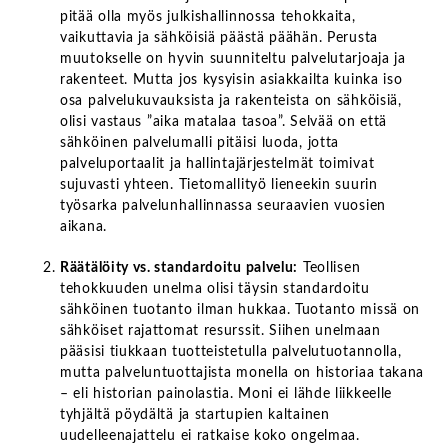
pitää olla myös julkishallinnossa tehokkaita,
vaikuttavia ja sähköisiä päästä päähän. Perusta
muutokselle on hyvin suunniteltu palvelutarjoaja ja
rakenteet. Mutta jos kysyisin asiakkailta kuinka iso
osa palvelukuvauksista ja rakenteista on sähköisiä,
olisi vastaus ”aika matalaa tasoa”. Selvää on että
sähköinen palvelumalli pitäisi luoda, jotta
palveluportaalit ja hallintajärjestelmät toimivat
sujuvasti yhteen. Tietomallityö lieneekin suurin
työsarka palvelunhallinnassa seuraavien vuosien
aikana.
Räätälöity vs. standardoitu palvelu:
Teollisen
tehokkuuden unelma olisi täysin standardoitu
sähköinen tuotanto ilman hukkaa. Tuotanto missä on
sähköiset rajattomat resurssit. Siihen unelmaan
pääsisi tiukkaan tuotteistetulla palvelutuotannolla,
mutta palveluntuottajista monella on historiaa takana
– eli historian painolastia. Moni ei lähde liikkeelle
tyhjältä pöydältä ja startupien kaltainen
uudelleenajattelu ei ratkaise koko ongelmaa.