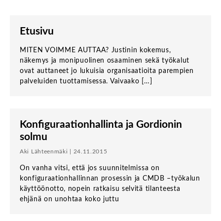
Etusivu
MITEN VOIMME AUTTAA? Justinin kokemus,
näkemys ja monipuolinen osaaminen sekä työkalut
ovat auttaneet jo lukuisia organisaatioita parempien
palveluiden tuottamisessa. Vaivaako […]
Konfiguraationhallinta ja Gordionin
solmu
Aki Lähteenmäki | 24.11.2015
On vanha vitsi, että jos suunnitelmissa on
konfiguraationhallinnan prosessin ja CMDB –työkalun
käyttöönotto, nopein ratkaisu selvitä tilanteesta
ehjänä on unohtaa koko juttu