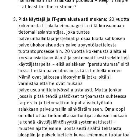
hallitsemaan sitä asiakkaan puolesta – Keep it simple
– at least for the customer?
Pidä käyttäjä ja IT-guru alusta asti mukana:
20 vuotta
kokemusta IT-alalla ei managerilla riitä korvaamaan
tietomalliasiantuntijaa, joka tuntee
palvelunhallintajärjestelmät ja osaa luoda sähköisen
palvelukokonaisuuden palvelupyyntöluettelosta
tuotantoprosesseihin. 20 vuotta kokemusta alalta ei
korvaa asiakkaan ääntä ja systemaattisesti selvitettyjä
käyttäjätarpeita – eikä asiakkaan ”perstuntumaa” siitä
missä heidän palvelubusiness tällä hetkellä menee.
Nämä ovat jatkossa sidosryhmiä jotka pitäisi
varmistaa että he ovat mukana
palvelusuunnittelutyössä alusta asti. Mutta jonkun
jossain pitää tehdä päätökset tarjoamasta suhteessa
tarpeisiin ja tietomalli on lopulta vain työkalu
asiakkaan palvelumallin sähköistämiseen. Oma oppi
on ollut ottaa tietomalliasiantuntijat aikaisin mukaan
ja tehdä käyttäjälähtöisyyttä systemaattisesti –
muuten ajattelemme luontaisesti sisältä tehtaasta
ulospäin ja palveluluettelo kuvaa enemmän tuotantoa