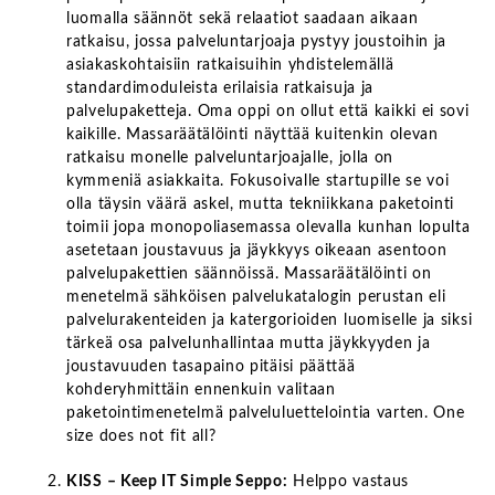
luomalla säännöt sekä relaatiot saadaan aikaan
ratkaisu, jossa palveluntarjoaja pystyy joustoihin ja
asiakaskohtaisiin ratkaisuihin yhdistelemällä
standardimoduleista erilaisia ratkaisuja ja
palvelupaketteja. Oma oppi on ollut että kaikki ei sovi
kaikille. Massaräätälöinti näyttää kuitenkin olevan
ratkaisu monelle palveluntarjoajalle, jolla on
kymmeniä asiakkaita. Fokusoivalle startupille se voi
olla täysin väärä askel, mutta tekniikkana paketointi
toimii jopa monopoliasemassa olevalla kunhan lopulta
asetetaan joustavuus ja jäykkyys oikeaan asentoon
palvelupakettien säännöissä. Massaräätälöinti on
menetelmä sähköisen palvelukatalogin perustan eli
palvelurakenteiden ja katergorioiden luomiselle ja siksi
tärkeä osa palvelunhallintaa mutta jäykkyyden ja
joustavuuden tasapaino pitäisi päättää
kohderyhmittäin ennenkuin valitaan
paketointimenetelmä palveluluettelointia varten. One
size does not fit all?
KISS – Keep IT Simple Seppo:
Helppo vastaus