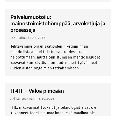
Palvelumuotoilu:
mainostoimistohömppää, arvoketjuja ja
prosesseja
Jani Palmu | 19.8.2015
Tehtävämme organisaatioiden liiketoiminnan
mahdollistajana ei tule tulevaisuudessakaan
helpottumaan, mutta onnistumisen mahdollisuudet
kasvavat kun käytössä on uudenlaiset työvälineet
uudenlaisten ongelmien ratkaisemiseen
IT4IT – Valoa pimeään
Aki Lähteenmäki | 3.10.2016
ITIL:in kuvaamat työkalut ja teknologiat eivät ole
kuvanneet todellista maailmaa, eikä maailma ole