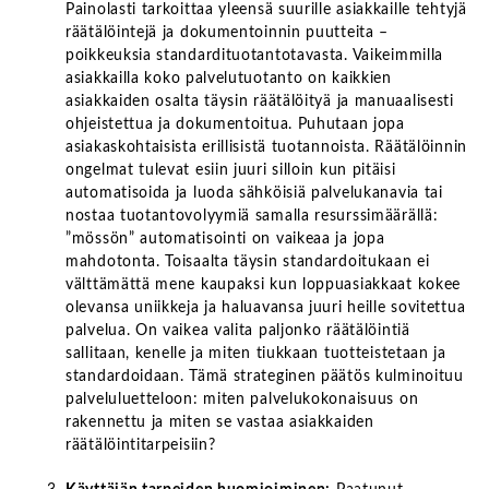
Painolasti tarkoittaa yleensä suurille asiakkaille tehtyjä
räätälöintejä ja dokumentoinnin puutteita –
poikkeuksia standardituotantotavasta. Vaikeimmilla
asiakkailla koko palvelutuotanto on kaikkien
asiakkaiden osalta täysin räätälöityä ja manuaalisesti
ohjeistettua ja dokumentoitua. Puhutaan jopa
asiakaskohtaisista erillisistä tuotannoista. Räätälöinnin
ongelmat tulevat esiin juuri silloin kun pitäisi
automatisoida ja luoda sähköisiä palvelukanavia tai
nostaa tuotantovolyymiä samalla resurssimäärällä:
”mössön” automatisointi on vaikeaa ja jopa
mahdotonta. Toisaalta täysin standardoitukaan ei
välttämättä mene kaupaksi kun loppuasiakkaat kokee
olevansa uniikkeja ja haluavansa juuri heille sovitettua
palvelua. On vaikea valita paljonko räätälöintiä
sallitaan, kenelle ja miten tiukkaan tuotteistetaan ja
standardoidaan. Tämä strateginen päätös kulminoituu
palveluluetteloon: miten palvelukokonaisuus on
rakennettu ja miten se vastaa asiakkaiden
räätälöintitarpeisiin?