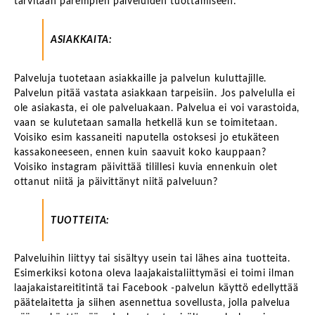
tarvitaan parempien palveluiden tuottamiseen:
ASIAKKAITA:
Palveluja tuotetaan asiakkaille ja palvelun kuluttajille.
Palvelun pitää vastata asiakkaan tarpeisiin. Jos palvelulla ei
ole asiakasta, ei ole palveluakaan. Palvelua ei voi varastoida,
vaan se kulutetaan samalla hetkellä kun se toimitetaan.
Voisiko esim kassaneiti naputella ostoksesi jo etukäteen
kassakoneeseen, ennen kuin saavuit koko kauppaan?
Voisiko instagram päivittää tilillesi kuvia ennenkuin olet
ottanut niitä ja päivittänyt niitä palveluun?
TUOTTEITA:
Palveluihin liittyy tai sisältyy usein tai lähes aina tuotteita.
Esimerkiksi kotona oleva laajakaistaliittymäsi ei toimi ilman
laajakaistareititintä tai Facebook -palvelun käyttö edellyttää
päätelaitetta ja siihen asennettua sovellusta, jolla palvelua