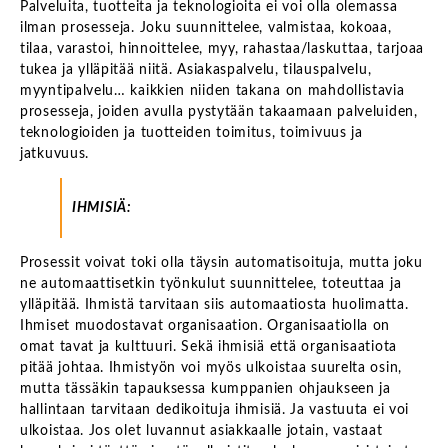
Palveluita, tuotteita ja teknologioita ei voi olla olemassa
ilman prosesseja. Joku suunnittelee, valmistaa, kokoaa,
tilaa, varastoi, hinnoittelee, myy, rahastaa/laskuttaa, tarjoaa
tukea ja ylläpitää niitä. Asiakaspalvelu, tilauspalvelu,
myyntipalvelu… kaikkien niiden takana on mahdollistavia
prosesseja, joiden avulla pystytään takaamaan palveluiden,
teknologioiden ja tuotteiden toimitus, toimivuus ja
jatkuvuus.
IHMISIÄ:
Prosessit voivat toki olla täysin automatisoituja, mutta joku
ne automaattisetkin työnkulut suunnittelee, toteuttaa ja
ylläpitää. Ihmistä tarvitaan siis automaatiosta huolimatta.
Ihmiset muodostavat organisaation. Organisaatiolla on
omat tavat ja kulttuuri. Sekä ihmisiä että organisaatiota
pitää johtaa. Ihmistyön voi myös ulkoistaa suurelta osin,
mutta tässäkin tapauksessa kumppanien ohjaukseen ja
hallintaan tarvitaan dedikoituja ihmisiä. Ja vastuuta ei voi
ulkoistaa. Jos olet luvannut asiakkaalle jotain, vastaat