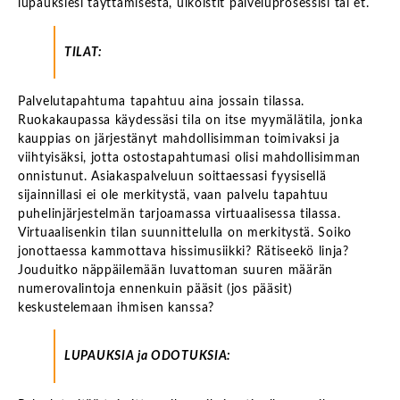
lupauksiesi täyttämisestä, ulkoistit palveluprosessisi tai et.
TILAT:
Palvelutapahtuma tapahtuu aina jossain tilassa.
Ruokakaupassa käydessäsi tila on itse myymälätila, jonka
kauppias on järjestänyt mahdollisimman toimivaksi ja
viihtyisäksi, jotta ostostapahtumasi olisi mahdollisimman
onnistunut. Asiakaspalveluun soittaessasi fyysisellä
sijainnillasi ei ole merkitystä, vaan palvelu tapahtuu
puhelinjärjestelmän tarjoamassa virtuaalisessa tilassa.
Virtuaalisenkin tilan suunnittelulla on merkitystä. Soiko
jonottaessa kammottava hissimusiikki? Rätiseekö linja?
Jouduitko näppäilemään luvattoman suuren määrän
numerovalintoja ennenkuin pääsit (jos pääsit)
keskustelemaan ihmisen kanssa?
LUPAUKSIA ja ODOTUKSIA: