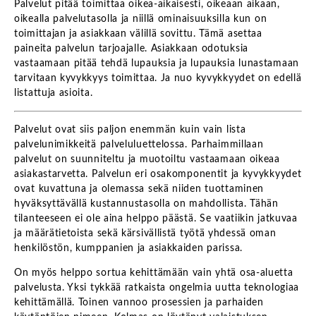
Palvelut pitää toimittaa oikea-aikaisesti, oikeaan aikaan,
oikealla palvelutasolla ja niillä ominaisuuksilla kun on
toimittajan ja asiakkaan välillä sovittu. Tämä asettaa
paineita palvelun tarjoajalle. Asiakkaan odotuksia
vastaamaan pitää tehdä lupauksia ja lupauksia lunastamaan
tarvitaan kyvykkyys toimittaa. Ja nuo kyvykkyydet on edellä
listattuja asioita.
Palvelut ovat siis paljon enemmän kuin vain lista
palvelunimikkeitä palveluluettelossa. Parhaimmillaan
palvelut on suunniteltu ja muotoiltu vastaamaan oikeaa
asiakastarvetta. Palvelun eri osakomponentit ja kyvykkyydet
ovat kuvattuna ja olemassa sekä niiden tuottaminen
hyväksyttävällä kustannustasolla on mahdollista. Tähän
tilanteeseen ei ole aina helppo päästä. Se vaatiikin jatkuvaa
ja määrätietoista sekä kärsivällistä työtä yhdessä oman
henkilöstön, kumppanien ja asiakkaiden parissa.
On myös helppo sortua kehittämään vain yhtä osa-aluetta
palvelusta. Yksi tykkää ratkaista ongelmia uutta teknologiaa
kehittämällä. Toinen vannoo prosessien ja parhaiden