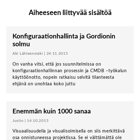
Aiheeseen liittyvää sisältöä
Konfiguraationhallinta ja Gordionin
solmu
Aki Lähteenmäki | 24.11.2015
On vanha vitsi, että jos suunnitelmissa on
konfiguraationhallinnan prosessin ja CMDB –työkalun
käyttöönotto, nopein ratkaisu selvitä tilanteesta
ehjänä on unohtaa koko juttu
Enemmän kuin 1000 sanaa
Justin | 14.10.2015
Visuaalisuudella ja visualisoimisella on siis merkittävä
osa onnistuneessa projektissa. Se ei välttämättä ole