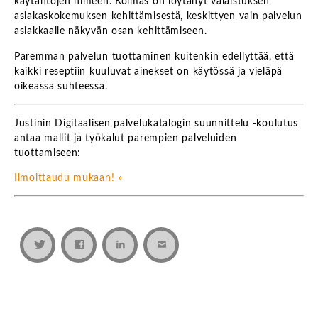
käytäntöjen nimeen. Kolmas on löytänyt valaistuksen
asiakaskokemuksen kehittämisestä, keskittyen vain palvelun
asiakkaalle näkyvän osan kehittämiseen.
Paremman palvelun tuottaminen kuitenkin edellyttää, että
kaikki reseptiin kuuluvat ainekset on käytössä ja vieläpä
oikeassa suhteessa.
Justinin Digitaalisen palvelukatalogin suunnittelu -koulutus
antaa mallit ja työkalut parempien palveluiden
tuottamiseen:
Ilmoittaudu mukaan! »