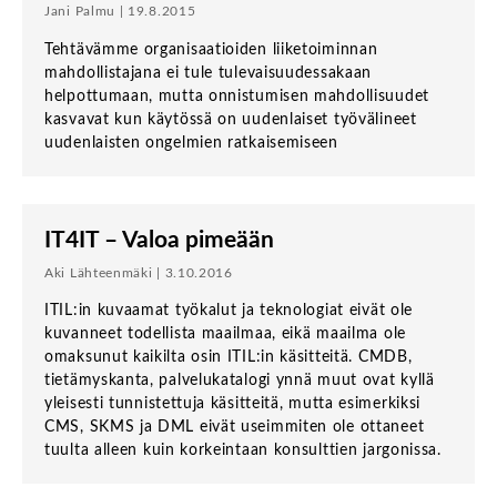
Jani Palmu | 19.8.2015
Tehtävämme organisaatioiden liiketoiminnan
mahdollistajana ei tule tulevaisuudessakaan
helpottumaan, mutta onnistumisen mahdollisuudet
kasvavat kun käytössä on uudenlaiset työvälineet
uudenlaisten ongelmien ratkaisemiseen
IT4IT – Valoa pimeään
Aki Lähteenmäki | 3.10.2016
ITIL:in kuvaamat työkalut ja teknologiat eivät ole
kuvanneet todellista maailmaa, eikä maailma ole
omaksunut kaikilta osin ITIL:in käsitteitä. CMDB,
tietämyskanta, palvelukatalogi ynnä muut ovat kyllä
yleisesti tunnistettuja käsitteitä, mutta esimerkiksi
CMS, SKMS ja DML eivät useimmiten ole ottaneet
tuulta alleen kuin korkeintaan konsulttien jargonissa.