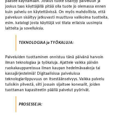
pääsee käyttämään. Joskus tuote sisältyy palveluun ja
joskus taas käyttäjällä pitää olla tuote jo olemassa ennen
kuin palvelu on käytettävissä. On myös mahdollista, että
palveluun sisältyy jatkuvasti muuttuva valikoima tuotteita,
esim. katalogi josta käyttäjä voi tilata erilaisia uusimpia
laitteita ja sovelluksia.
TEKNOLOGIAA ja TYÖKALUJA:
Palveluiden tuottaminen onnistuu tänä päivänä harvoin
ilman teknologiaa ja työkaluja. Ajattele vaikka päivän
ruokakauppareissua ilman kaupan hedelmävaakoja tai
kassajärjestelmiä! Digitaalisissa palveluissa
teknologiariippuvuus on itsestäänselvyys. Vaikka palvelu
tulisikin pilvestä, silti jossain sijaitsee konesalit, joiden
tuottaman kapasiteetin päällä palvelut pyörivät.
PROSESSEJA: