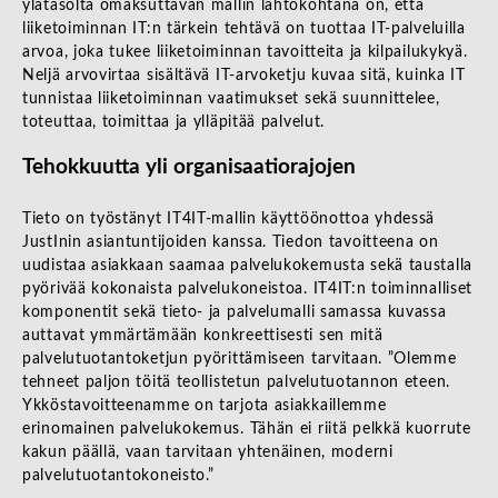
ylätasolta omaksuttavan mallin lähtökohtana on, että
liiketoiminnan IT:n tärkein tehtävä on tuottaa IT-palveluilla
arvoa, joka tukee liiketoiminnan tavoitteita ja kilpailukykyä.
Neljä arvovirtaa sisältävä IT-arvoketju kuvaa sitä, kuinka IT
tunnistaa liiketoiminnan vaatimukset sekä suunnittelee,
toteuttaa, toimittaa ja ylläpitää palvelut.
Tehokkuutta yli organisaatiorajojen
Tieto on työstänyt IT4IT-mallin käyttöönottoa yhdessä
JustInin asiantuntijoiden kanssa. Tiedon tavoitteena on
uudistaa asiakkaan saamaa palvelukokemusta sekä taustalla
pyörivää kokonaista palvelukoneistoa. IT4IT:n toiminnalliset
komponentit sekä tieto- ja palvelumalli samassa kuvassa
auttavat ymmärtämään konkreettisesti sen mitä
palvelutuotantoketjun pyörittämiseen tarvitaan. ”Olemme
tehneet paljon töitä teollistetun palvelutuotannon eteen.
Ykköstavoitteenamme on tarjota asiakkaillemme
erinomainen palvelukokemus. Tähän ei riitä pelkkä kuorrute
kakun päällä, vaan tarvitaan yhtenäinen, moderni
palvelutuotantokoneisto.”