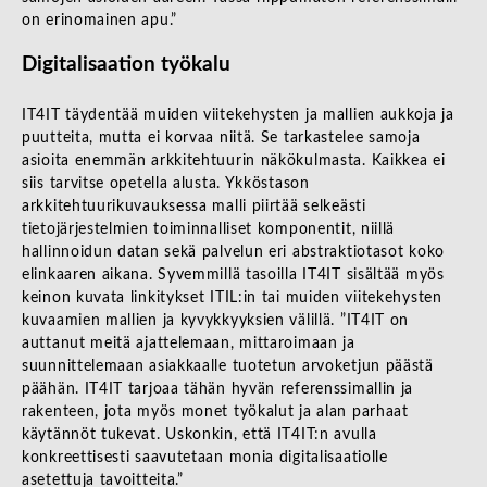
on erinomainen apu.”
Digitalisaation työkalu
IT4IT täydentää muiden viitekehysten ja mallien aukkoja ja
puutteita, mutta ei korvaa niitä. Se tarkastelee samoja
asioita enemmän arkkitehtuurin näkökulmasta. Kaikkea ei
siis tarvitse opetella alusta. Ykköstason
arkkitehtuurikuvauksessa malli piirtää selkeästi
tietojärjestelmien toiminnalliset komponentit, niillä
hallinnoidun datan sekä palvelun eri abstraktiotasot koko
elinkaaren aikana. Syvemmillä tasoilla IT4IT sisältää myös
keinon kuvata linkitykset ITIL:in tai muiden viitekehysten
kuvaamien mallien ja kyvykkyyksien välillä. ”IT4IT on
auttanut meitä ajattelemaan, mittaroimaan ja
suunnittelemaan asiakkaalle tuotetun arvoketjun päästä
päähän. IT4IT tarjoaa tähän hyvän referenssimallin ja
rakenteen, jota myös monet työkalut ja alan parhaat
käytännöt tukevat. Uskonkin, että IT4IT:n avulla
konkreettisesti saavutetaan monia digitalisaatiolle
asetettuja tavoitteita.”