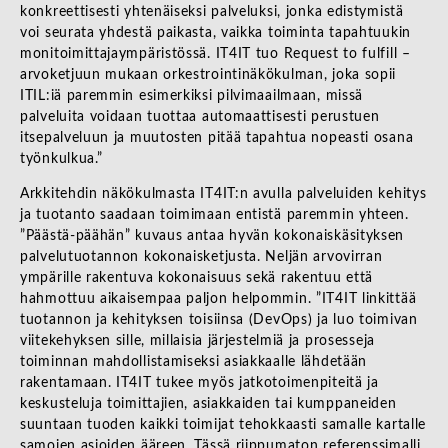
konkreettisesti yhtenäiseksi palveluksi, jonka edistymistä
voi seurata yhdestä paikasta, vaikka toiminta tapahtuukin
monitoimittajaympäristössä. IT4IT tuo Request to fulfill –
arvoketjuun mukaan orkestrointinäkökulman, joka sopii
ITIL:iä paremmin esimerkiksi pilvimaailmaan, missä
palveluita voidaan tuottaa automaattisesti perustuen
itsepalveluun ja muutosten pitää tapahtua nopeasti osana
työnkulkua.”
Arkkitehdin näkökulmasta IT4IT:n avulla palveluiden kehitys
ja tuotanto saadaan toimimaan entistä paremmin yhteen.
”Päästä-päähän” kuvaus antaa hyvän kokonaiskäsityksen
palvelutuotannon kokonaisketjusta. Neljän arvovirran
ympärille rakentuva kokonaisuus sekä rakentuu että
hahmottuu aikaisempaa paljon helpommin. ”IT4IT linkittää
tuotannon ja kehityksen toisiinsa (DevOps) ja luo toimivan
viitekehyksen sille, millaisia järjestelmiä ja prosesseja
toiminnan mahdollistamiseksi asiakkaalle lähdetään
rakentamaan. IT4IT tukee myös jatkotoimenpiteitä ja
keskusteluja toimittajien, asiakkaiden tai kumppaneiden
suuntaan tuoden kaikki toimijat tehokkaasti samalle kartalle
samojen asioiden ääreen. Tässä riippumaton referenssimalli