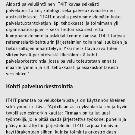
Aidosti palvelulähtöinen IT4IT kuvaa selkeästi
palveluportfolion, katalogit sekä palvelukuvausten eri
abstraktiotasot. ”IT4IT:n avulla pystymme viemään koko
palvelutuotantoketjun läpi tehokkaasti ja toimimaan yli
organisaatiorajojen – sekä Tiedon sisäisesti että
kumppaneidemme ja asiakkaittemme kanssa. IT4IT tarjoaa
referenssiarkkitehtuurin järjestelmien toiminnallisuuksien ja
tietosisältöjen määrittelyyn. Yksi merkittävä arvo tulee
siirtymisestä perinteisestä tiketöinnistä kohti
palveluorkestrointia, jossa palvelu toteutetaan ennalta
määritellymmin ja silti tehokkaasti ja asiakaskohtaisesti
versioiden.”
Kohti palveluorkestrointia
IT4IT parantaa palvelukokemusta ja on käytännönläheinen
sekä ymmärrettävä. ”Ajatellaan asiaa yksinkertaisen ja hyvin
tyypillisen esimerkin kautta: Firmaan on tullut uusi
työntekijä, jolle pitää saada järjestettyä työkone, puhelin ja
pääsy määrättyihin järjestelmiin. IT4IT tarjoaa toimivan
käyttörakenteen siihen, kuinka toiminta orkestroidaan