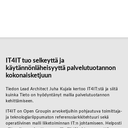
IT4IT tuo selkeyttä ja
käytännönläheisyyttä palvelutuotannon
kokonaisketjuun
Tiedon Lead Architect Juha Kujala kertoo IT4IT:stä ja siitä
kuinka Tieto on hyödyntänyt mallia palvelutuotannon
kehittämiseen.
IT4IT on Open Groupin arvoketjuihin pohjautuva toimittaja-
ja teknologiariippumaton referenssiarkkitehtuuri sekä
operatiivinen malli liiketoiminnan IT:n johtamiseen. Helposti