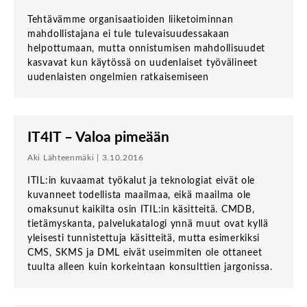
Tehtävämme organisaatioiden liiketoiminnan
mahdollistajana ei tule tulevaisuudessakaan
helpottumaan, mutta onnistumisen mahdollisuudet
kasvavat kun käytössä on uudenlaiset työvälineet
uudenlaisten ongelmien ratkaisemiseen
IT4IT – Valoa pimeään
Aki Lähteenmäki | 3.10.2016
ITIL:in kuvaamat työkalut ja teknologiat eivät ole
kuvanneet todellista maailmaa, eikä maailma ole
omaksunut kaikilta osin ITIL:in käsitteitä. CMDB,
tietämyskanta, palvelukatalogi ynnä muut ovat kyllä
yleisesti tunnistettuja käsitteitä, mutta esimerkiksi
CMS, SKMS ja DML eivät useimmiten ole ottaneet
tuulta alleen kuin korkeintaan konsulttien jargonissa.