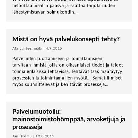
helpottaa maaliin pääsyä ja saattaa tarjota uuden
lähestymistavan solmukohtiin…
Mistä on hyvä palvelukonsepti tehty?
Aki Lähteenmäki | 4.9.2015
Palveluiden tuottamiseen ja toimittamiseen
tarvitaan ihmisiä joilla on oikeanlaiset tiedot ja taidot
toimia erilaisissa tehtävissä. Tehtävät taas määräytyy
prosessien ja toimintamallien myötä… Samat ihmiset
myös suunnittelevat ja kehittävät prosesseja…
Palvelumuotoilu:
mainostoimistohömppää, arvoketjuja ja
prosesseja
Jani Palmu | 19.8.2015