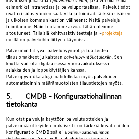
kuvaukset julkaistaan
palveluluetteloon
, joka voi olla esillä
esimerkiksi intranetissä ja palveluportaalissa. Palvelutiedot
ovat eri sidosryhmien saatavilla ja toimivat tärkeän sisäisen
ja ulkoisen kommunikaation välineenä: Näitä palveluja
toimitamme. Näin tuotamme arvoa. Tähän olemme
sitoutuneet. Tällaisiä kehitysaktiviteetteja ja –
projekteja
meillä on palveluihin liittyen käynnissä.
Palveluihin liittyvät palvelupyynnöt ja tuotteiden
tilauslomakkeet julkaistaan
palvelupyyntökatalogiin
. Sen
kautta voit olla digitaalisessa vuorovaikutuksessa
asiakkaiden ja loppukäyttäjien kanssa.
Palvelupyyntökatalogi mahdollistaa myös palveluiden
automatisoinnin määrämuotoisten tilaustietojen myötä.
5. CMDB – Konfiguraatiohallinnan
tietokanta
Kun otat palveluja käyttöön palvelutuotteiden ja
palvelumäärittelyiden mukaisesti, on tärkeää kuvata niiden
konfiguraatio CMDB:ssä eli
konfiguraatiohallinnan
tietokannassa
. Sen avulla palveluiden rakenne ja