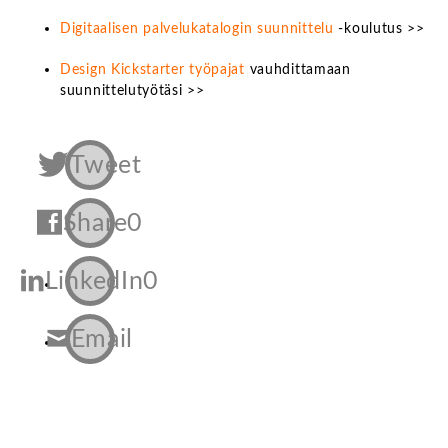
Digitaalisen palvelukatalogin suunnittelu
-koulutus >>
Design Kickstarter työpajat
vauhdittamaan
suunnittelutyötäsi >>
Tweet
Share
0
LinkedIn
0
Email