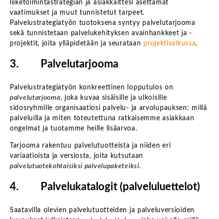
liiketoimintastrategian ja asiakkaittesi asettamat
vaatimukset ja muut tunnistetut tarpeet.
Palvelustrategiatyön tuotoksena syntyy palvelutarjooma
sekä tunnistetaan palvelukehityksen avainhankkeet ja -
projektit, joita ylläpidetään ja seurataan
projektisalkussa
.
3. Palvelutarjooma
Palvelustrategiatyön konkreettinen lopputulos on
palvelutarjooma
, joka kuvaa sisäisille ja ulkoisille
sidosryhmille organisaatiosi palvelu- ja arvolupauksen: millä
palveluilla ja miten toteutettuna ratkaisemme asiakkaan
ongelmat ja tuotamme heille lisäarvoa.
Tarjooma rakentuu palvelutuotteista ja niiden eri
variaatioista ja versiosta, joita kutsutaan
palvelutuotekohtaisiksi palvelupaketeiksi.
4. Palvelukatalogit (palveluluettelot)
Saatavilla olevien palvelutuotteiden ja palveluversioiden