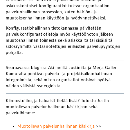
asiakaskohtaiset konfiguraatiot tulevat organisaation
palvelunhallinnan prosessien, kuten häiriön- ja
muutoksenhallinnan käyttöön ja hyödynnettäväksi.
Konfiguraatiohallinnan tietokannassa päivitetään
palvelukonfiguraatiotietoja myös käyttöönoton jälkeen
muutoshallinnan toimesta sekä asiakkailta tai sisäisiltä
sidosryhmiltä vastaanotettujen erilaisten palvelupyyntöjen
pohjalta.
Seuraavassa blogissa Aki meiltä Justinilta ja Merja Galler
Kumuralta pohtivat palvelu- ja projektisalkunhallinnan
integroimista, sekä miten organisatiot voisivat hyötyä
näiden välisistä synergioista.
Kiinnostuitko, ja haluaisit tietää lisää? Tutustu Justin
muotoilevan palvelunhallinnan käsikirjaan sekä
palveluihimme:
Muotoilevan palvelunhallinnan käsikirja
>>