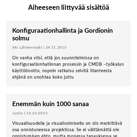
Aiheeseen liittyvää sisältöä
Konfiguraationhallinta ja Gordionin
solmu
Aki Lähteenmäki | 24.11.2015
On vanha vitsi, että jos suunnitelmissa on
konfiguraationhallinnan prosessin ja CMDB –työkalun
käyttöönotto, nopein ratkaisu selvitä tilanteesta
ehjänä on unohtaa koko juttu
Enemmän kuin 1000 sanaa
Justin | 14.10.2015
Visuaalisuudella ja visualisoimisella on siis merkittävä
osa onnistuneessa projektissa. Se ei välttämättä ole
onnistumisen ehto, mutta monessa tapauksessa se