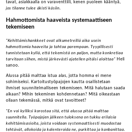
tavat, asiakkaalla on varaventtiili, kenen puoleen kääntyä,
jos tilanne tulee äkisti käsiin
.
Hahmottomista haaveista systemaattiseen
tekemiseen
”Kehittämishankkeet ovat alkumetreillä aika usein
hahmottomia haaveita ja tahtoa parempaan. Tyypillisesti
tunnistetaan kyllä, että tekemistä on paljon, mutta konkretiaa
tarvitaan siihen, mistä järkevästi ajatellen pitäisi aloittaa”
Heli
sanoo.
Alussa pitää malttaa istua alas, jotta homma ei mene
sohimiseksi. Kartoitustyöpajojen kautta osallistetaan
ihmiset suunnitelmalliseen tekemiseen. Mitä halutaan saada
aikaan? Mihin tekeminen kohdennetaan? Mitä oikeastaan
ollaan tekemässä, mitkä ovat tavoitteet?
”En voi kylliksi korostaa sitä, että alussa pitää malttaa
suunnitella. Työpajojen jälkeen tuloksena on tukku erilaisia
kehittämisasioita, joista voidaan systemaattisesti muodostaa
tehtävät, allokoida ja kalenteroida ne, purkittaa ja kanbanittaa.