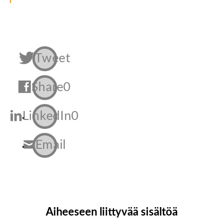
Tweet
Share
0
LinkedIn
0
Email
Aiheeseen liittyvää sisältöä