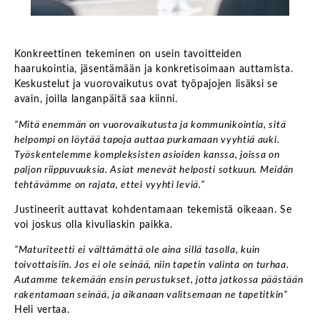
Konkreettinen tekeminen on usein tavoitteiden
haarukointia, jäsentämään ja konkretisoimaan auttamista.
Keskustelut ja vuorovaikutus ovat työpajojen lisäksi se
avain, joilla langanpäitä saa kiinni.
”Mitä enemmän on vuorovaikutusta ja kommunikointia, sitä
helpompi on löytää tapoja auttaa purkamaan vyyhtiä auki.
Työskentelemme kompleksisten asioiden kanssa, joissa on
paljon riippuvuuksia. Asiat menevät helposti sotkuun. Meidän
tehtävämme on rajata, ettei vyyhti leviä.”
Justineerit auttavat kohdentamaan tekemistä oikeaan. Se
voi joskus olla kivuliaskin paikka.
”Maturiteetti ei välttämättä ole aina sillä tasolla, kuin
toivottaisiin. Jos ei ole seinää, niin tapetin valinta on turhaa.
Autamme tekemään ensin perustukset, jotta jatkossa päästään
rakentamaan seinää, ja aikanaan valitsemaan ne tapetitkin”
Heli vertaa.