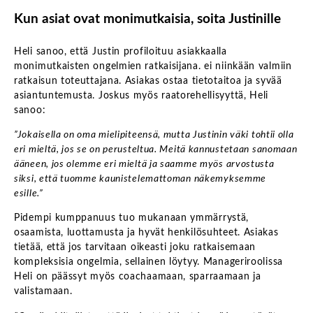
Kun asiat ovat monimutkaisia, soita Justinille
Heli sanoo, että Justin profiloituu asiakkaalla
monimutkaisten ongelmien ratkaisijana. ei niinkään valmiin
ratkaisun toteuttajana. Asiakas ostaa tietotaitoa ja syvää
asiantuntemusta. Joskus myös raatorehellisyyttä, Heli
sanoo:
”Jokaisella on oma mielipiteensä, mutta Justinin väki tohtii olla
eri mieltä, jos se on perusteltua. Meitä kannustetaan sanomaan
ääneen, jos olemme eri mieltä ja saamme myös arvostusta
siksi, että tuomme kaunistelemattoman näkemyksemme
esille.”
Pidempi kumppanuus tuo mukanaan ymmärrystä,
osaamista, luottamusta ja hyvät henkilösuhteet. Asiakas
tietää, että jos tarvitaan oikeasti joku ratkaisemaan
kompleksisia ongelmia, sellainen löytyy. Manageriroolissa
Heli on päässyt myös coachaamaan, sparraamaan ja
valistamaan.