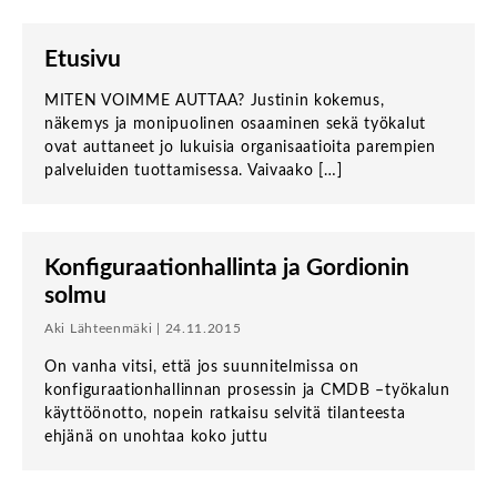
Etusivu
MITEN VOIMME AUTTAA? Justinin kokemus,
näkemys ja monipuolinen osaaminen sekä työkalut
ovat auttaneet jo lukuisia organisaatioita parempien
palveluiden tuottamisessa. Vaivaako […]
Konfiguraationhallinta ja Gordionin
solmu
Aki Lähteenmäki | 24.11.2015
On vanha vitsi, että jos suunnitelmissa on
konfiguraationhallinnan prosessin ja CMDB –työkalun
käyttöönotto, nopein ratkaisu selvitä tilanteesta
ehjänä on unohtaa koko juttu