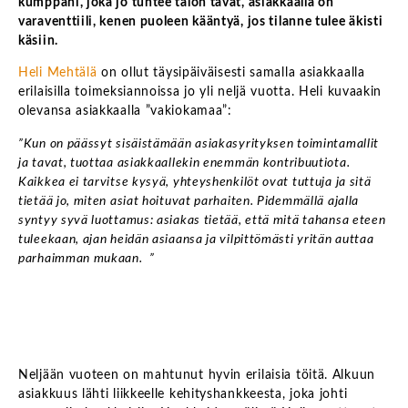
kumppani, joka jo tuntee talon tavat, asiakkaalla on
varaventtiili, kenen puoleen kääntyä, jos tilanne tulee äkisti
käsiin.
Heli Mehtälä
on ollut täysipäiväisesti samalla asiakkaalla
erilaisilla toimeksiannoissa jo yli neljä vuotta. Heli kuvaakin
olevansa asiakkaalla ”vakiokamaa”:
”Kun on päässyt sisäistämään asiakasyrityksen toimintamallit
ja tavat, tuottaa asiakkaallekin enemmän kontribuutiota.
Kaikkea ei tarvitse kysyä, yhteyshenkilöt ovat tuttuja ja sitä
tietää jo, miten asiat hoituvat parhaiten. Pidemmällä ajalla
syntyy syvä luottamus: asiakas tietää, että mitä tahansa eteen
tuleekaan, ajan heidän asiaansa ja vilpittömästi yritän auttaa
parhaimman mukaan. ”
Neljään vuoteen on mahtunut hyvin erilaisia töitä. Alkuun
asiakkuus lähti liikkeelle kehityshankkeesta, joka johti