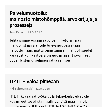
Palvelumuotoilu:
mainostoimistohömppää, arvoketjuja ja
prosesseja
Jani Palmu | 19.8.2015
Tehtävämme organisaatioiden liiketoiminnan
mahdollistajana ei tule tulevaisuudessakaan
helpottumaan, mutta onnistumisen mahdollisuudet
kasvavat kun käytössä on uudenlaiset työvälineet
uudenlaisten ongelmien ratkaisemiseen
IT4IT – Valoa pimeään
Aki Lähteenmäki | 3.10.2016
ITIL:in kuvaamat työkalut ja teknologiat eivät ole
kuvanneet todellista maailmaa, eikä maailma ole
omaksunut kaikilta osin ITIL:in käsitteitä. CMDB,