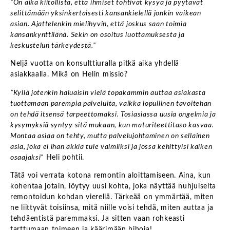
”On aika kiitollista, että ihmiset tohtivat kysyä ja pyytävät
selittämään yksinkertaisesti kansankielellä jonkin vaikean
asian. Ajattelenkin mielihyvin, että joskus saan toimia
kansankynttilänä. Sekin on osoitus luottamuksesta ja
keskustelun tärkeydestä.”
Neljä vuotta on konsulttiuralla pitkä aika yhdellä
asiakkaalla. Mikä on Helin missio?
”Kyllä jotenkin haluaisin vielä topakammin auttaa asiakasta
tuottamaan parempia palveluita, vaikka lopullinen tavoitehan
on tehdä itsensä tarpeettomaksi. Tosiasiassa uusia ongelmia ja
kysymyksiä syntyy sitä mukaan, kun maturiteettitaso kasvaa.
Montaa asiaa on tehty, mutta palvelujohtaminen on sellainen
asia, joka ei ihan äkkiä tule valmiiksi ja jossa kehittyisi kaiken
osaajaksi”
Heli pohtii.
Tätä voi verrata kotona remontin aloittamiseen. Aina, kun
kohentaa jotain, löytyy uusi kohta, joka näyttää nuhjuiselta
remontoidun kohdan vierellä. Tärkeää on ymmärtää, miten
ne liittyvät toisiinsa, mitä niille voisi tehdä, miten auttaa ja
tehdäentistä paremmaksi. Ja sitten vaan rohkeasti
tarttumaan toimeen ja käärimään hihoja!