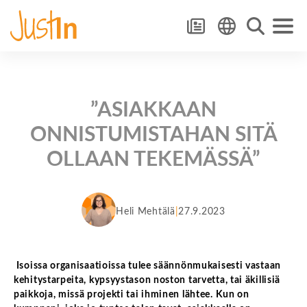
”ASIAKKAAN
ONNISTUMISTAHAN SITÄ
OLLAAN TEKEMÄSSÄ”
Heli Mehtälä
27.9.2023
Isoissa organisaatioissa tulee säännönmukaisesti vastaan
kehitystarpeita, kypsyystason noston tarvetta, tai äkillisiä
paikkoja, missä projekti tai ihminen lähtee. Kun on