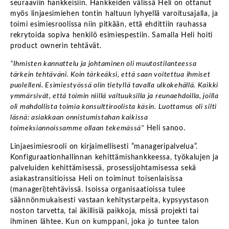
seuraaviin hankkeisiin. Hankkeiden välissä Heli on ottanut
myös linjaesimiehen tontin haltuun lyhyellä varoitusajalla, ja
toimi esimiesroolissa niin pitkään, että ehdittiin rauhassa
rekrytoida sopiva henkilö esimiespestiin. Samalla Heli hoiti
product ownerin tehtävät.
”Ihmisten kannattelu ja johtaminen oli muutostilanteessa
tärkein tehtäväni. Koin tärkeäksi, että saan voitettua ihmiset
puolelleni. Esimiestyössä olin tietyllä tavalla ulkokehällä. Kaikki
ymmärsivät, että toimin niillä valtuuksilla ja reunaehdoilla, joilla
oli mahdollista toimia konsulttiroolista käsin. Luottamus oli silti
läsnä: asiakkaan onnistumistahan kaikissa
toimeksiannoissamme ollaan tekemässä”
Heli sanoo.
Linjaesimiesrooli on kirjaimellisesti ”manageripalvelua”.
Konfiguraationhallinnan kehittämishankkeessa, työkalujen ja
palveluiden kehittämisessä, prosessijohtamisessa sekä
asiakastransitioissa Heli on toiminut toisenlaisissa
(manageri)tehtävissä. Isoissa organisaatioissa tulee
säännönmukaisesti vastaan kehitystarpeita, kypsyystason
noston tarvetta, tai äkillisiä paikkoja, missä projekti tai
ihminen lähtee. Kun on kumppani, joka jo tuntee talon